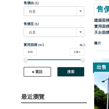
售價由 ($)
售價
任意
建築面
售價至 ($)
實用面
天台面
任意
圖片
實用面積 (AC)
輸入
300
10k+
出售
重設
搜索
最近瀏覽