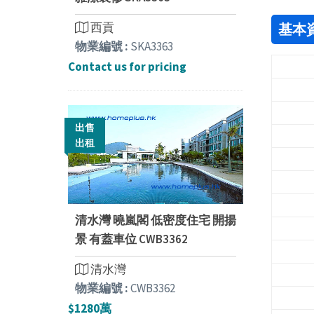
西貢
基本
物業編號 :
SKA3363
Contact us for pricing
出售
出租
清水灣 曉嵐閣 低密度住宅 開揚
景 有蓋車位 CWB3362
清水灣
物業編號 :
CWB3362
$1280萬