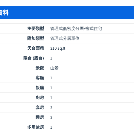
資料
主要類型
管理式低密度分層/複式住宅
附加類型
管理式分層單位
天台面積
210 sq.ft
陽台 (露台)
1
景觀
山景
客廳
1
飯廳
1
廚房
1
套房
2
睡房
2
多用途房
1