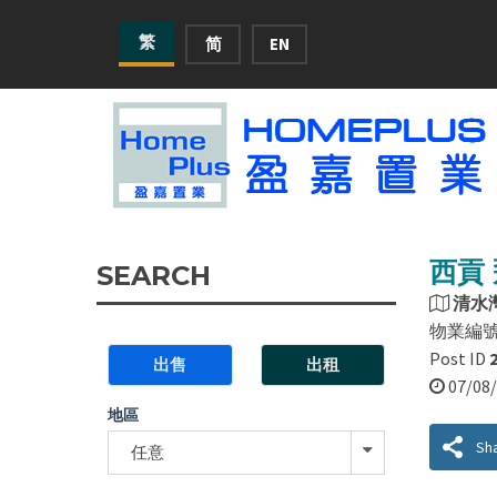
繁
简
EN
西貢 
SEARCH
清水
物業編
Post ID
出售
出租
07/0
地區
Sh
任意