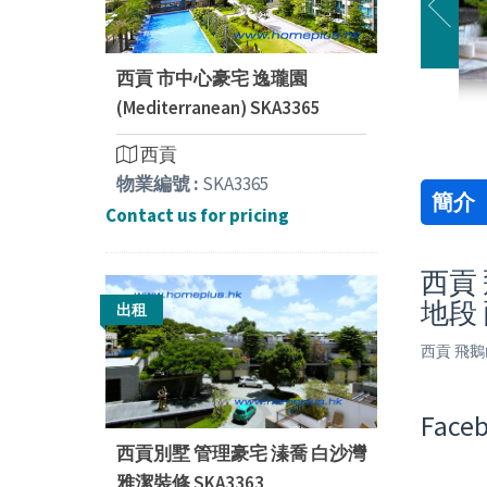
西貢 市中心豪宅 逸瓏園
(Mediterranean) SKA3365
西貢
物業編號 :
SKA3365
簡介
Contact us for pricing
西貢 
地段
出租
西貢 飛鵝
Face
西貢別墅 管理豪宅 溱喬 白沙灣
雅潔裝修 SKA3363