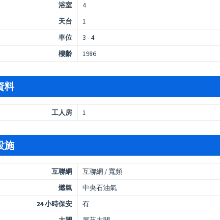
浴室
4
天台
1
車位
3 - 4
樓齡
1986
資料
工人房
1
設施
互聯網
互聯網 / 寬頻
燃氣
中央石油氣
24 小時保安
有
大閘
屋苑大閘