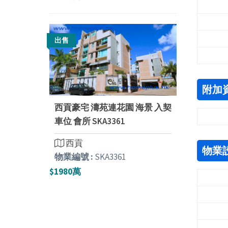
出售
附加
西貢豪宅 濤苑連花園 海景 入契
車位 會所 SKA3361
西貢
物業
物業編號 :
SKA3361
$1980萬