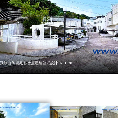
 飛鵝山 陶樂苑 低密度屋苑 複式設計 FNS1020