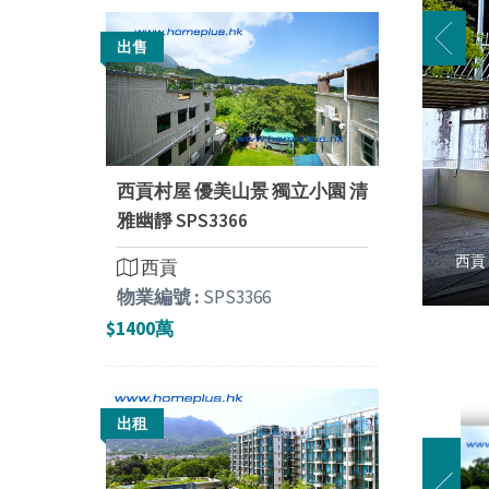
出售
西貢村屋 優美山景 獨立小園 清
雅幽靜 SPS3366
西貢
西貢
物業編號 :
SPS3366
$1400萬
出租