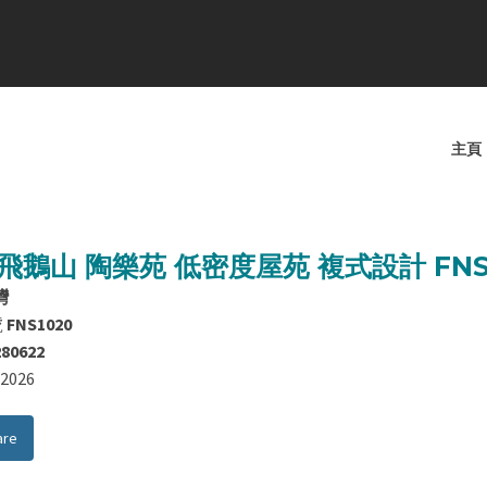
主頁
飛鵝山 陶樂苑 低密度屋苑 複式設計 FNS
灣
號
FNS1020
280622
8/2026
are