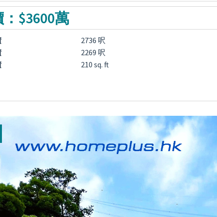
：$3600萬
積
2736 呎
積
2269 呎
積
210 sq. ft