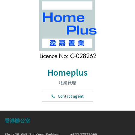
Homeplus
物業代理
Contact agent
香港辦公室
Shop 26, G/F, Sai Kung Building,
+852 27929099