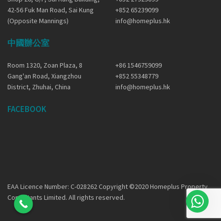
42-56 Fuk Man Road, Sai Kung
+852 65239099
(Opposite Mannings)
info@homeplus.hk
中國辦公室
Room 1320, Zoan Plaza, 8
+86 1546759099
Gang'an Road, Xiangzhou
+852 55348779
District, Zhuhai, China
info@homeplus.hk
FACEBOOK
EAA Licence Number: C-028262 Copyright ©2020 Homeplus Property
Consultants Limited. All rights reserved.