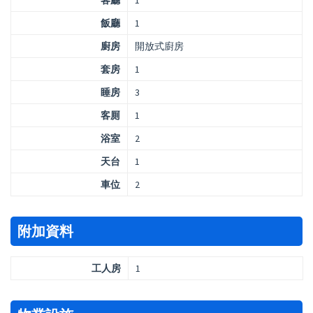
客廳
1
飯廳
1
廚房
開放式廚房
套房
1
睡房
3
客厠
1
浴室
2
天台
1
車位
2
附加資料
工人房
1