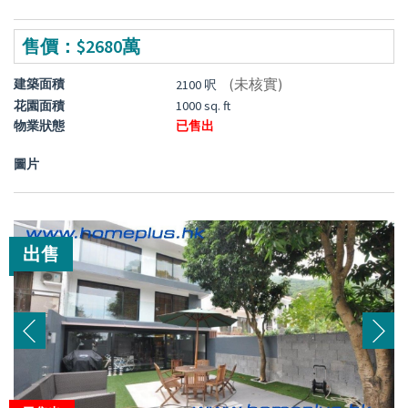
售價：$2680萬
(未核實)
建築面積
2100 呎
花園面積
1000 sq. ft
物業狀態
已售出
圖片
出售