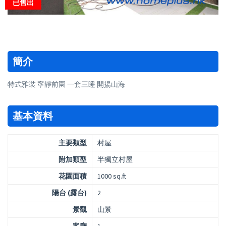
已售出
簡介
特式雅裝 寧靜前園 一套三睡 開揚山海
基本資料
主要類型
村屋
附加類型
半獨立村屋
花園面積
1000 sq.ft
陽台 (露台)
2
景觀
山景