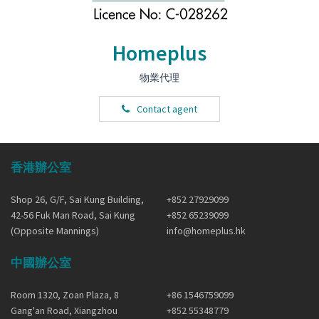
Homeplus
物業代理
Contact agent
香港辦公室
Shop 26, G/F, Sai Kung Building,
+852 27929099
42-56 Fuk Man Road, Sai Kung
+852 65239099
(Opposite Mannings)
info@homeplus.hk
中國辦公室
Room 1320, Zoan Plaza, 8
+86 1546759099
Gang'an Road, Xiangzhou
+852 55348779