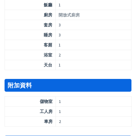
飯廳
1
廚房
開放式廚房
套房
3
睡房
3
客厠
1
浴室
2
天台
1
附加資料
儲物室
1
工人房
1
車房
2