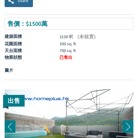
Share
售價：$1500萬
(未核實)
建築面積
2100 呎
花園面積
300 sq. ft
天台面積
700 sq. ft
物業狀態
已售出
圖片
出售