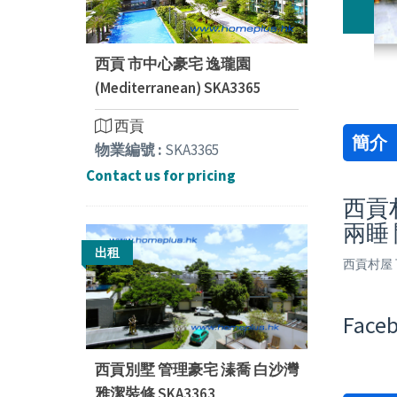
西貢 市中心豪宅 逸瓏園
(Mediterranean) SKA3365
西貢
簡介
物業編號 :
SKA3365
Contact us for pricing
西貢村
兩睡
出租
西貢村屋 
Faceb
西貢別墅 管理豪宅 溱喬 白沙灣
雅潔裝修 SKA3363