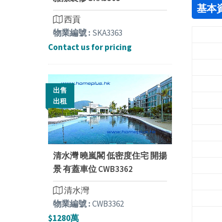
基本
西貢
物業編號 :
SKA3363
Contact us for pricing
出售
出租
清水灣 曉嵐閣 低密度住宅 開揚
景 有蓋車位 CWB3362
清水灣
物業編號 :
CWB3362
$1280萬