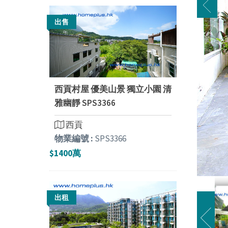
出售
西貢村屋 優美山景 獨立小園 清
雅幽靜 SPS3366
西貢
物業編號 :
SPS3366
$1400萬
出租