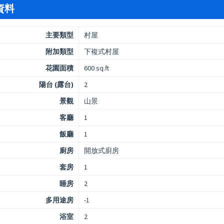
資料
主要類型
村屋
附加類型
下複式村屋
花園面積
600 sq.ft
陽台 (露台)
2
景觀
山景
客廳
1
飯廳
1
廚房
開放式廚房
套房
1
睡房
2
多用途房
-1
浴室
2