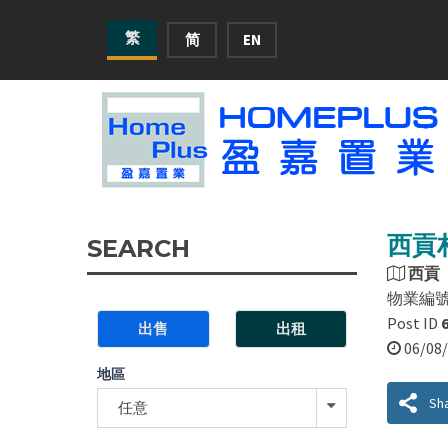
繁
简
EN
西貢村
SEARCH
西貢
物業編
Post ID
出售
出租
06/0
地區
Sh
任意