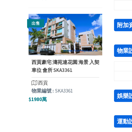
出售
附加
物業
西貢豪宅 濤苑連花園 海景 入契
車位 會所 SKA3361
西貢
物業編號 :
SKA3361
娛樂
$1980萬
運動