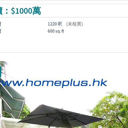
：$1000萬
積
1220 呎
(未核實)
積
600 sq. ft