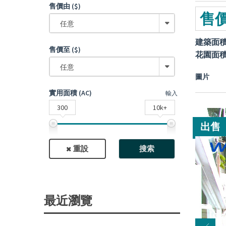
售價由 ($)
售價
任意
建築面
售價至 ($)
花園面
任意
圖片
實用面積 (AC)
輸入
300
10k+
出售
重設
搜索
最近瀏覽