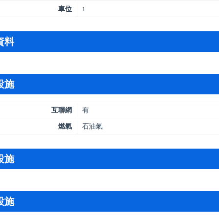
車位
1
資料
設施
互聯網
有
燃氣
石油氣
設施
設施