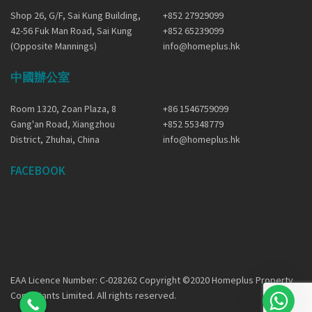
Shop 26, G/F, Sai Kung Building,
+852 27929099
42-56 Fuk Man Road, Sai Kung
+852 65239099
(Opposite Mannings)
info@homeplus.hk
中國辦公室
Room 1320, Zoan Plaza, 8
+86 1546759099
Gang'an Road, Xiangzhou
+852 55348779
District, Zhuhai, China
info@homeplus.hk
FACEBOOK
EAA Licence Number: C-028262 Copyright ©2020 Homeplus Property
Consultants Limited. All rights reserved.