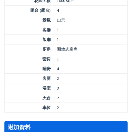
花園面積
1000 sq.ft
陽台 (露台)
4
景觀
山景
客廳
1
飯廳
1
廚房
開放式廚房
套房
1
睡房
4
客厠
2
浴室
3
天台
2
車位
2
附加資料