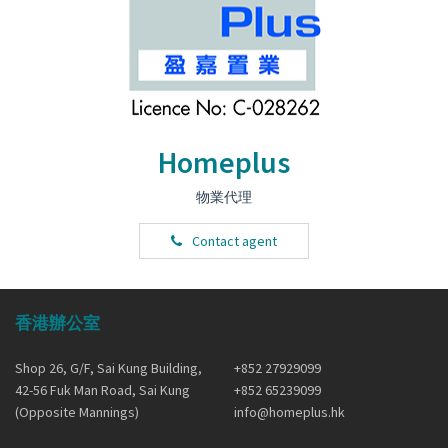
Homeplus
物業代理
Contact agent
香港辦公室
Shop 26, G/F, Sai Kung Building,
+852 27929099
42-56 Fuk Man Road, Sai Kung
+852 65239099
(Opposite Mannings)
info@homeplus.hk