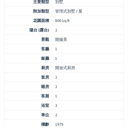
主要類型
別墅
附加類型
管理式別墅 / 屋
花園面積
800 sq.ft
陽台 (露台)
2
景觀
開揚景
客廳
1
飯廳
1
廚房
開放式廚房
套房
2
睡房
2
客厠
1
浴室
3
車位
2
樓齡
1979