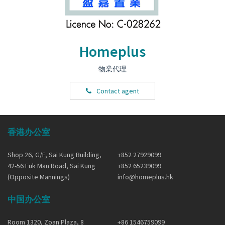
Homeplus
物業代理
Contact agent
香港办公室
Shop 26, G/F, Sai Kung Building,
+852 27929099
42-56 Fuk Man Road, Sai Kung
+852 65239099
(Opposite Mannings)
info@homeplus.hk
中国办公室
Room 1320, Zoan Plaza, 8
+86 1546759099