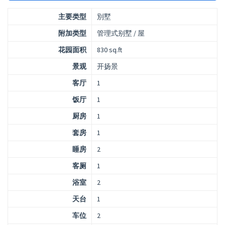
主要类型
別墅
附加类型
管理式别墅 / 屋
花园面积
830 sq.ft
景观
开扬景
客厅
1
饭厅
1
厨房
1
套房
1
睡房
2
客厕
1
浴室
2
天台
1
车位
2