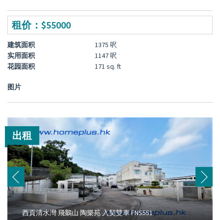
租价：$55000
建筑面积
1375 呎
实用面积
1147 呎
花园面积
171 sq. ft
图片
出租
西貢清水灣 飛鵝山 陶樂苑 入契雙車 FNS551