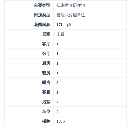
主要类型
低密度分层住宅
附加类型
管理式分层单位
花园面积
171 sq.ft
景观
山景
客厅
1
饭厅
1
厨房
1
套房
1
睡房
3
客厕
1
浴室
2
车位
2
楼龄
1986