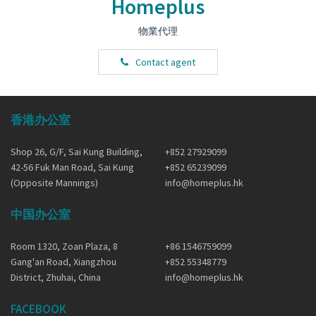
Homeplus
物業代理
Contact agent
香港办公室
Shop 26, G/F, Sai Kung Building,
+852 27929099
42-56 Fuk Man Road, Sai Kung
+852 65239099
(Opposite Mannings)
info@homeplus.hk
中国办公室
Room 1320, Zoan Plaza, 8
+86 1546759099
Gang'an Road, Xiangzhou
+852 55348779
District, Zhuhai, China
info@homeplus.hk
FACEBOOK