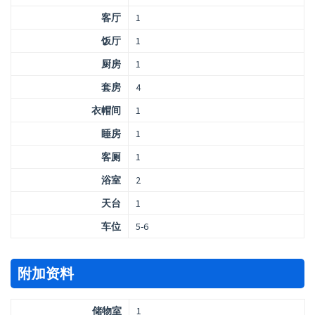
客厅
1
饭厅
1
厨房
1
套房
4
衣帽间
1
睡房
1
客厕
1
浴室
2
天台
1
车位
5-6
附加资料
储物室
1