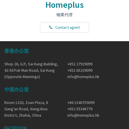
Homeplus
物業代理
Contact agent
香港办公室
Shop 26, G/F, Sai Kung Building,
+852 27929099
42-56 Fuk Man Road, Sai Kung
+852 65239099
(Opposite Mannings)
info@homeplus.hk
中国办公室
Room 1320, Zoan Plaza, 8
+86 1546759099
Gang'an Road, Xiangzhou
+852 55348779
District, Zhuhai, China
info@homeplus.hk
FACEBOOK