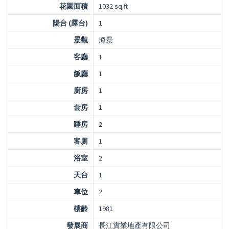
花園面積
1032 sq.ft
陽台 (露台)
1
景觀
海景
客廳
1
飯廳
1
廚房
1
套房
1
睡房
2
客厠
1
浴室
2
天台
1
車位
2
樓齡
1981
發展商
長江實業地產有限公司