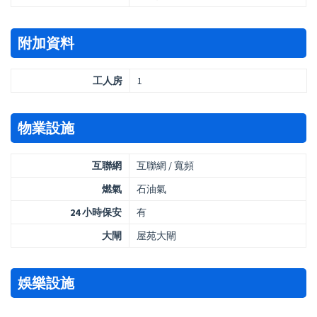
附加資料
工人房
1
物業設施
互聯網
互聯網 / 寬頻
燃氣
石油氣
24 小時保安
有
大閘
屋苑大閘
娛樂設施