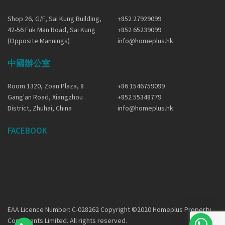
Shop 26, G/F, Sai Kung Building,
+852 27929099
42-56 Fuk Man Road, Sai Kung
+852 65239099
(Opposite Mannings)
info@homeplus.hk
中國辦公室
Room 1320, Zoan Plaza, 8
+86 1546759099
Gang'an Road, Xiangzhou
+852 55348779
District, Zhuhai, China
info@homeplus.hk
FACEBOOK
EAA Licence Number: C-028262 Copyright ©2020 Homeplus Property
Consultants Limited. All rights reserved.