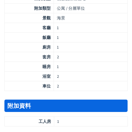
附加類型
公寓 / 分層單位
景觀
海景
客廳
1
飯廳
1
廚房
1
套房
2
睡房
1
浴室
2
車位
2
附加資料
工人房
1