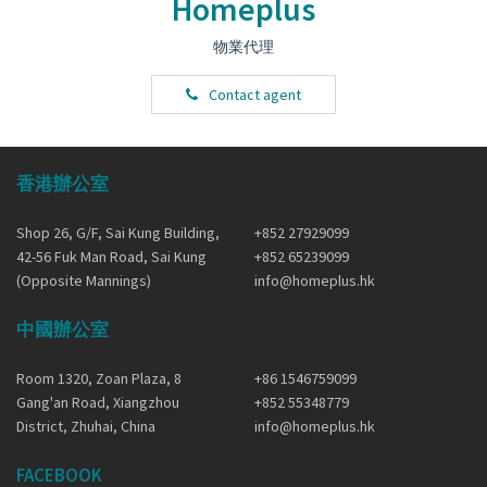
Homeplus
物業代理
Contact agent
香港辦公室
Shop 26, G/F, Sai Kung Building,
+852 27929099
42-56 Fuk Man Road, Sai Kung
+852 65239099
(Opposite Mannings)
info@homeplus.hk
中國辦公室
Room 1320, Zoan Plaza, 8
+86 1546759099
Gang'an Road, Xiangzhou
+852 55348779
District, Zhuhai, China
info@homeplus.hk
FACEBOOK