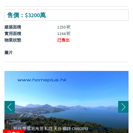
售價：$3200萬
建築面積
1250 呎
實用面積
1164 呎
物業狀態
已售出
圖片
銀線灣 環迥海景 私隱 天台 幽靜 CWB2693