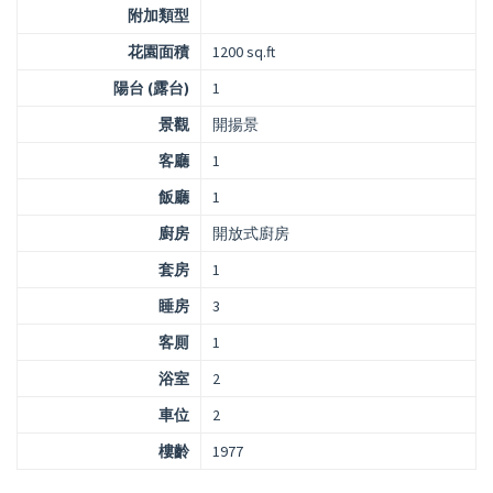
附加類型
花園面積
1200 sq.ft
陽台 (露台)
1
景觀
開揚景
客廳
1
飯廳
1
廚房
開放式廚房
套房
1
睡房
3
客厠
1
浴室
2
車位
2
樓齡
1977