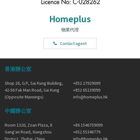
Homeplus
物業代理
Contact agent
香港辦公室
Shop 26, G/F, Sai Kung Building,
+852 27929099
42-56 Fuk Man Road, Sai Kung
+852 65239099
(Opposite Mannings)
info@homeplus.hk
中國辦公室
Room 1320, Zoan Plaza, 8
+86 1546759099
Gang'an Road, Xiangzhou
+852 55348779
District, Zhuhai, China
info@homeplus.hk