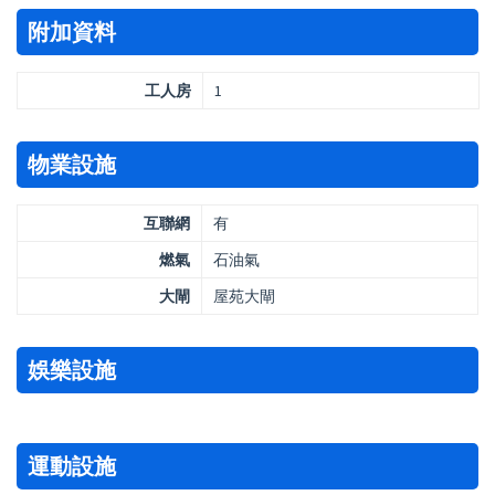
附加資料
工人房
1
物業設施
互聯網
有
燃氣
石油氣
大閘
屋苑大閘
娛樂設施
運動設施