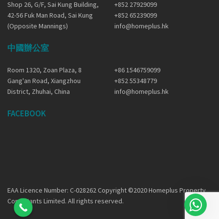
Shop 26, G/F, Sai Kung Building,
+852 27929099
42-56 Fuk Man Road, Sai Kung
+852 65239099
(Opposite Mannings)
info@homeplus.hk
中國辦公室
Room 1320, Zoan Plaza, 8
+86 1546759099
Gang'an Road, Xiangzhou
+852 55348779
District, Zhuhai, China
info@homeplus.hk
FACEBOOK
EAA Licence Number: C-028262 Copyright ©2020 Homeplus Property
Consultants Limited. All rights reserved.