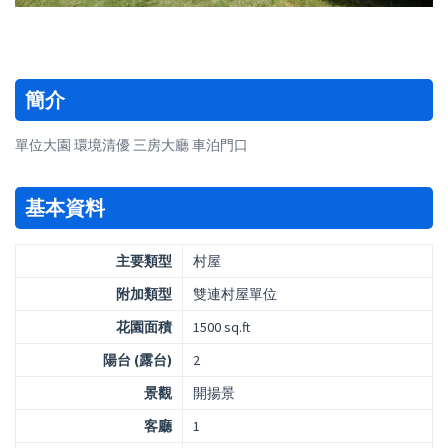
簡介
單位大園 環境清優 三房大廳 車泊門口
基本資料
主要類型
村屋
附加類型
雙連村屋單位
花園面積
1500 sq.ft
陽台 (露台)
2
景觀
開揚景
客廳
1