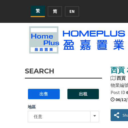
繁
简
EN
西貢 
SEARCH
西貢
物業編
Post ID
出售
出租
06/12
地區
Sh
任意