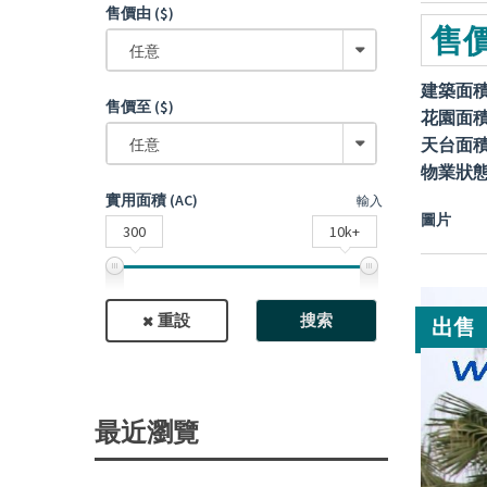
售價由 ($)
售價
任意
建築面
售價至 ($)
花園面
天台面
任意
物業狀
實用面積 (AC)
輸入
圖片
300
10k+
重設
搜索
出售
最近瀏覽