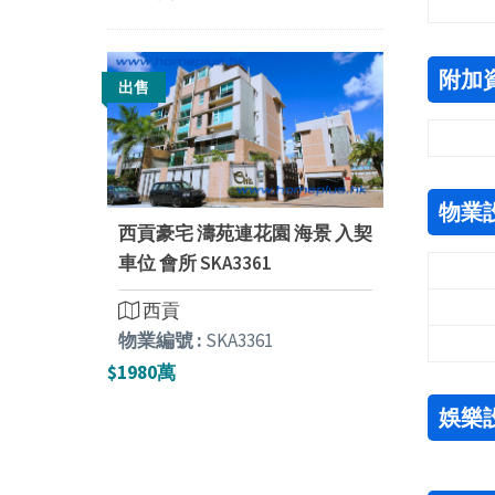
附加
出售
物業
西貢豪宅 濤苑連花園 海景 入契
車位 會所 SKA3361
西貢
物業編號 :
SKA3361
$1980萬
娛樂