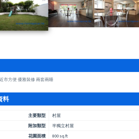
 近市方便 優雅裝修 兩套兩睡
資料
主要類型
村屋
附加類型
半獨立村屋
花園面積
800 sq.ft