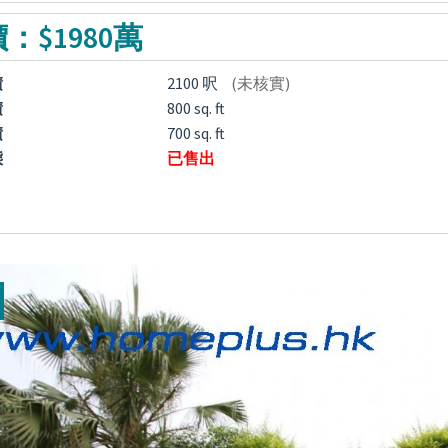
：$1980萬
積
2100 呎
(未核實)
積
800 sq. ft
積
700 sq. ft
態
已售出