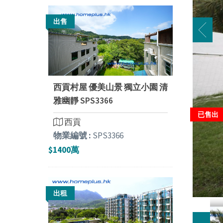
出售
西貢村屋 優美山景 獨立小園 清
雅幽靜 SPS3366
已售出
西貢
物業編號 :
SPS3366
$1400萬
出租