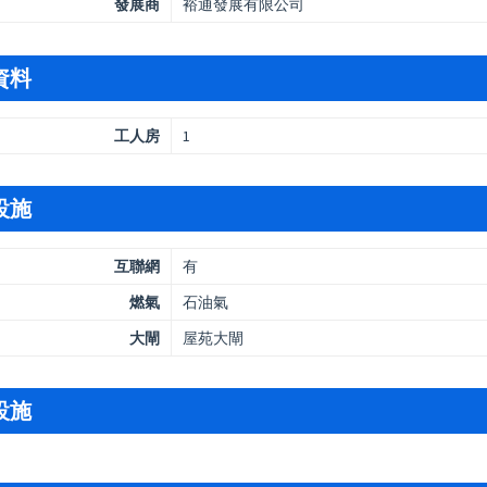
發展商
裕通發展有限公司
資料
工人房
1
設施
互聯網
有
燃氣
石油氣
大閘
屋苑大閘
設施