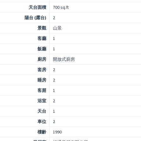
天台面積
700 sq.ft
陽台 (露台)
2
景觀
山景
客廳
1
飯廳
1
廚房
開放式廚房
套房
2
睡房
2
客厠
1
浴室
2
天台
1
車位
2
樓齡
1990