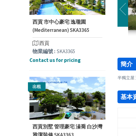
西貢 市中心豪宅 逸瓏園
(Mediterranean) SKA3365
西貢
物業編號 :
SKA3365
Contact us for pricing
簡介
半獨立屋
出租
基本
西貢別墅 管理豪宅 溱喬 白沙灣
雅潔裝修 SKA3363