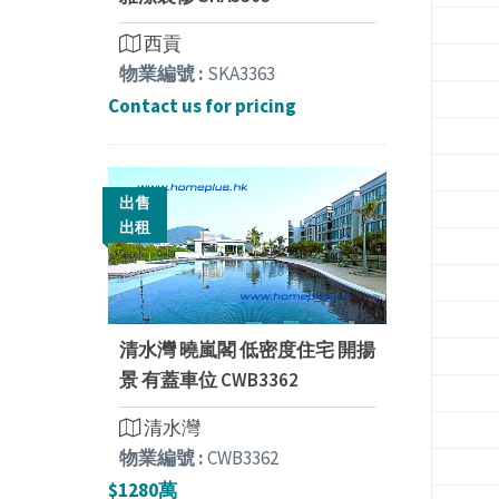
西貢
物業編號 :
SKA3363
Contact us for pricing
出售
出租
清水灣 曉嵐閣 低密度住宅 開揚
景 有蓋車位 CWB3362
清水灣
物業編號 :
CWB3362
$1280萬