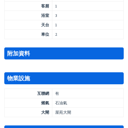
客厠
1
浴室
3
天台
1
車位
2
附加資料
物業設施
互聯網
有
燃氣
石油氣
大閘
屋苑大閘