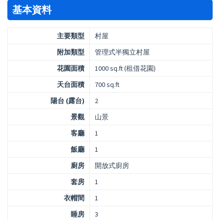
基本資料
主要類型
村屋
附加類型
管理式半獨立村屋
花園面積
1000 sq.ft (租借花園)
天台面積
700 sq.ft
陽台 (露台)
2
景觀
山景
客廳
1
飯廳
1
廚房
開放式廚房
套房
1
衣帽間
1
睡房
3