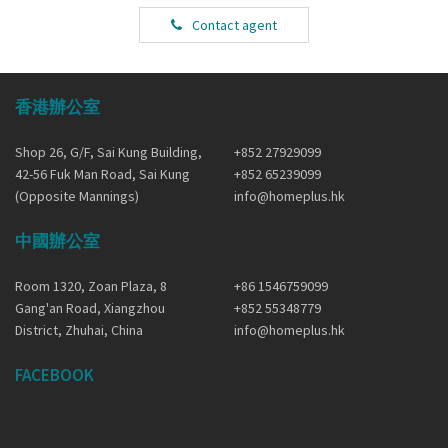
Contact agent
香港辦公室
Shop 26, G/F, Sai Kung Building,
+852 27929099
42-56 Fuk Man Road, Sai Kung
+852 65239099
(Opposite Mannings)
info@homeplus.hk
中國辦公室
Room 1320, Zoan Plaza, 8
+86 1546759099
Gang'an Road, Xiangzhou
+852 55348779
District, Zhuhai, China
info@homeplus.hk
FACEBOOK