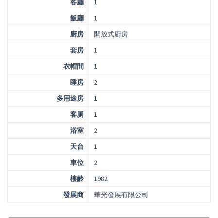
客廳
1
飯廳
1
廚房
開放式廚房
套房
1
衣帽間
1
睡房
2
多用途房
1
客厠
1
浴室
2
天台
1
車位
2
樓齡
1982
發展商
華光發展有限公司