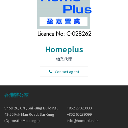
Homeplus
物業代理
Contact agent
香港辦公室
Shop 26, G/F, Sai Kung Building,
+852 27929099
42-56 Fuk Man Road, Sai Kung
+852 65239099
(Opposite Mannings)
info@homeplus.hk