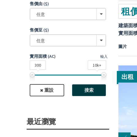
售價由 ($)
租價
任意
建築面
售價至 ($)
實用面
任意
圖片
實用面積 (AC)
輸入
300
10k+
出租
重設
搜索
最近瀏覽