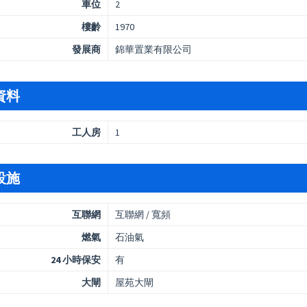
車位
2
樓齡
1970
發展商
錦華置業有限公司
資料
工人房
1
設施
互聯網
互聯網 / 寬頻
燃氣
石油氣
24 小時保安
有
大閘
屋苑大閘