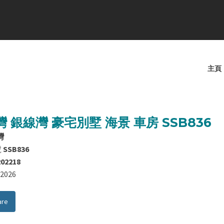
主頁
 銀線灣 豪宅別墅 海景 車房 SSB836
灣
號
SSB836
202218
8/2026
are