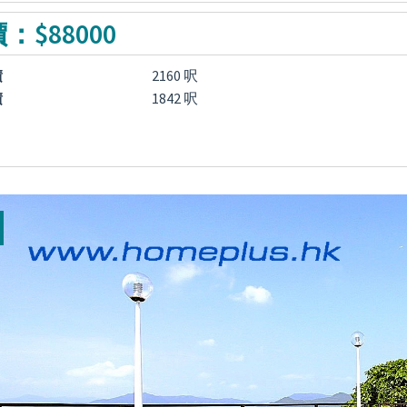
：$88000
積
2160 呎
積
1842 呎