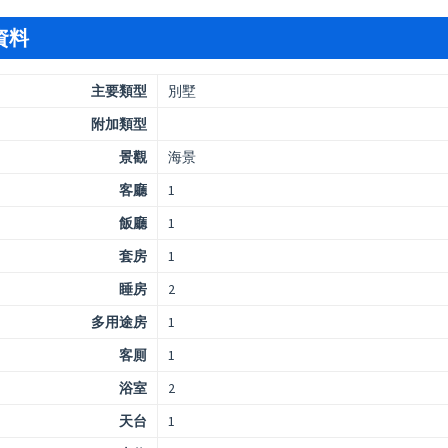
資料
主要類型
別墅
附加類型
景觀
海景
客廳
1
飯廳
1
套房
1
睡房
2
多用途房
1
客厠
1
浴室
2
天台
1