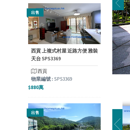
出售
西貢 上複式村屋 近路方便 雅裝
天台 SPS3369
西貢
物業編號 :
SPS3369
$880萬
出售