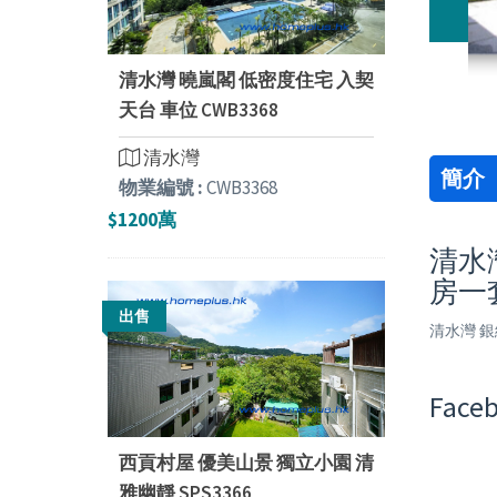
清水灣 曉嵐閣 低密度住宅 入契
天台 車位 CWB3368
清水灣
簡介
物業編號 :
CWB3368
$1200萬
清水灣
房一
出售
清水灣 銀
Faceb
西貢村屋 優美山景 獨立小園 清
雅幽靜 SPS3366