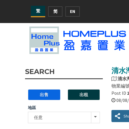
繁
简
EN
清水灣
SEARCH
清水
物業編
Post ID
出售
出租
08/0
地區
Sh
任意