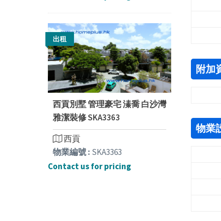
出租
附加
西貢別墅 管理豪宅 溱喬 白沙灣
雅潔裝修 SKA3363
物業
西貢
物業編號 :
SKA3363
Contact us for pricing