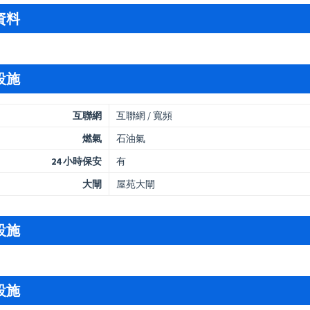
資料
設施
互聯網
互聯網 / 寬頻
燃氣
石油氣
24 小時保安
有
大閘
屋苑大閘
設施
設施