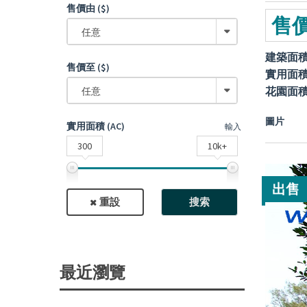
售價由 ($)
售價
任意
建築面
售價至 ($)
實用面
花園面
任意
圖片
實用面積 (AC)
輸入
300
10k+
出售
重設
搜索
最近瀏覽