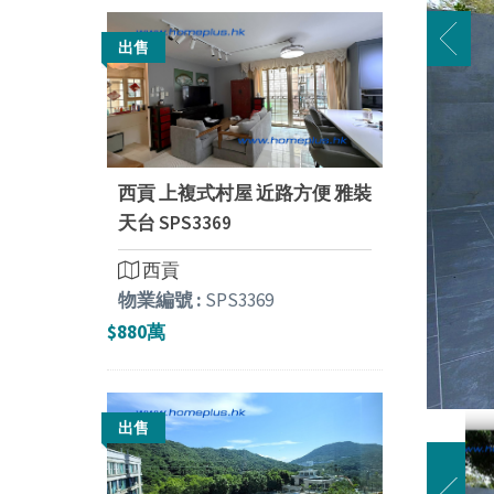
出售
西貢 上複式村屋 近路方便 雅裝
天台 SPS3369
西貢
物業編號 :
SPS3369
$880萬
出售