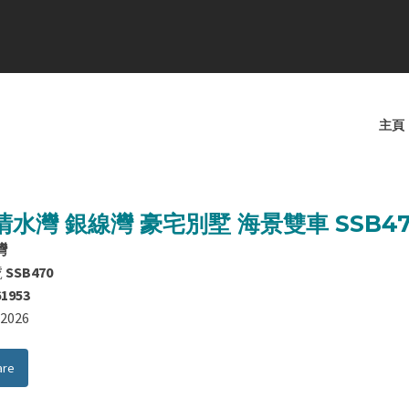
主頁
清水灣 銀線灣 豪宅別墅 海景雙車 SSB47
灣
號
SSB470
61953
8/2026
are