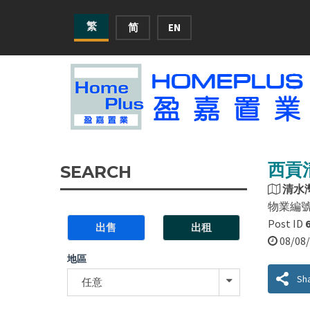
繁
简
EN
西貢
SEARCH
清水
物業編
Post ID
出售
出租
08/0
地區
Sh
任意