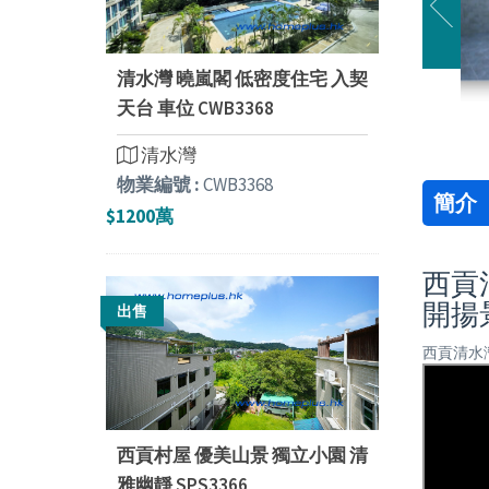
清水灣 曉嵐閣 低密度住宅 入契
天台 車位 CWB3368
清水灣
物業編號 :
CWB3368
簡介
$1200萬
西貢清
開揚
出售
西貢清水灣
西貢村屋 優美山景 獨立小園 清
雅幽靜 SPS3366