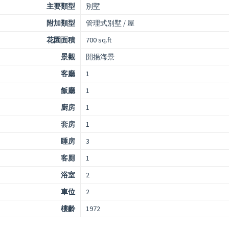
主要類型
別墅
附加類型
管理式別墅 / 屋
花園面積
700 sq.ft
景觀
開揚海景
客廳
1
飯廳
1
廚房
1
套房
1
睡房
3
客厠
1
浴室
2
車位
2
樓齡
1972