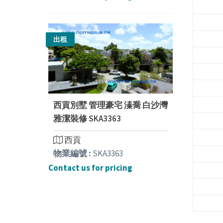
出租
西貢別墅 管理豪宅 溱喬 白沙灣
雅潔裝修 SKA3363
西貢
物業編號 :
SKA3363
Contact us for pricing