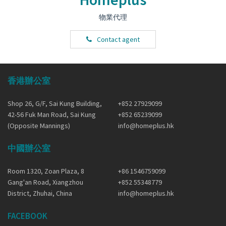
物業代理
Contact agent
香港辦公室
Shop 26, G/F, Sai Kung Building,
+852 27929099
42-56 Fuk Man Road, Sai Kung
+852 65239099
(Opposite Mannings)
info@homeplus.hk
中國辦公室
Room 1320, Zoan Plaza, 8
+86 1546759099
Gang'an Road, Xiangzhou
+852 55348779
District, Zhuhai, China
info@homeplus.hk
FACEBOOK