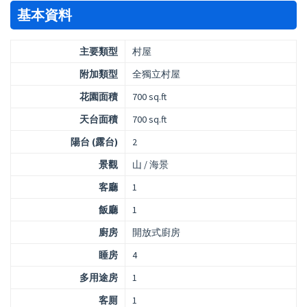
基本資料
主要類型
村屋
附加類型
全獨立村屋
花園面積
700 sq.ft
天台面積
700 sq.ft
陽台 (露台)
2
景觀
山 / 海景
客廳
1
飯廳
1
廚房
開放式廚房
睡房
4
多用途房
1
客厠
1