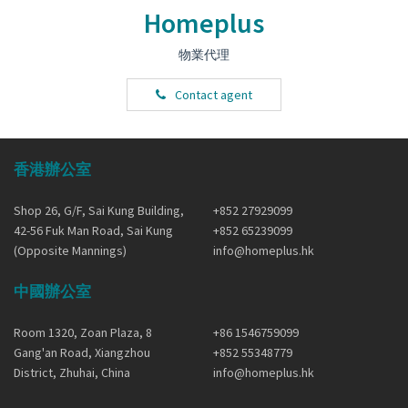
Homeplus
物業代理
Contact agent
香港辦公室
Shop 26, G/F, Sai Kung Building,
+852 27929099
42-56 Fuk Man Road, Sai Kung
+852 65239099
(Opposite Mannings)
info@homeplus.hk
中國辦公室
Room 1320, Zoan Plaza, 8
+86 1546759099
Gang'an Road, Xiangzhou
+852 55348779
District, Zhuhai, China
info@homeplus.hk