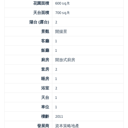
花園面積
600 sq.ft
天台面積
700 sq.ft
陽台 (露台)
2
景觀
開揚景
客廳
1
飯廳
1
廚房
開放式廚房
套房
2
睡房
1
浴室
2
天台
1
車位
1
樓齡
2011
發展商
資本策略地產