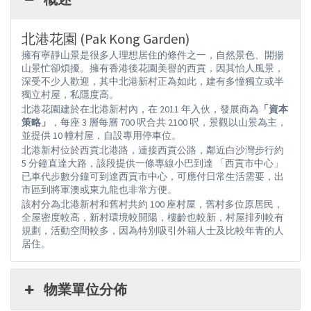
北港花園 (Pak Kong Garden)
擁有寧靜山景是很多人理想居住的條件之一，自然景色、開揚
山景忙卻煩擾。擁有香港後花園美譽的西貢，因其怡人風景，
深受不少人歡迎，其中北港新村正為如此，建有多憧獨立或半
獨立村屋，私隱度高。
北港花園建於在北港新村內，在 2011 年入伙，發展商為
「資本
策略」
，每座 3 層每層 700 呎合共 2100 呎，景觀以山景為主，
並提供 10 幢村屋，自設專用停車位。
北港新村位於西貢北港路，連接西貢公路，鄰近白沙灣步行約
5 分鐘直達大路，該段提供一條專線小巴到達 「西貢市中心」
已車代步數分鐘可到達西貢市中心，可應付日常生活需要，出
市區到將軍澳或東九龍也非常方便。
該村分為北港新村和舊村共約 100 座村屋，舊村多位原居民，
全屋密度較高，新村環境較開陽，樓齡也較新，村屋排列較有
規劃，活動空間較多，因為特別吸引外籍人士及比較年青的人
居住。
物業單位分佈