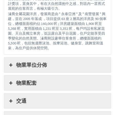
計獎項，置身其中，有在大自然環抱中之感，對區內一眾舊式
屋苑的住客而言，有極大吸引力。
溱喬全屬花園洋房，發展商是由 " 永泰亞洲 " 及 " 南豐發展 " 興
建，並在 2005 年落成 ，項目提供 63 座 2 層高的洋房及 90 個車
位，總樓面面積約佔 160,000 呎 ; 洋房建築面積由 1,908 呎至
5,368 呎，實用面積由 1,231 呎至 3,352 呎，每戶均設有私家花
園、天台及獨立車房，並設露台及平台花園，住戶定能享受四
季變化的自然美態。溱喬附設豪華住客會所，總樓面面積約
5,500 呎，包括無邊際泳池、按摩浴池、健身室、跳舞室和溫
泉，為住戶提供休閒空間。
物業單位分佈
物業配套
交通