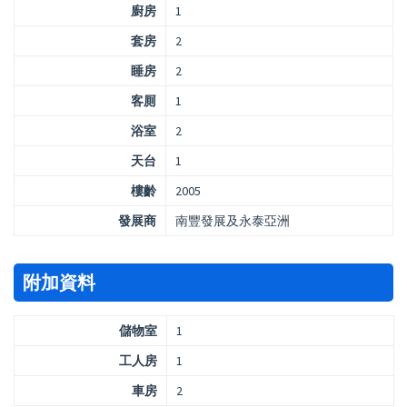
廚房
1
套房
2
睡房
2
客厠
1
浴室
2
天台
1
樓齡
2005
發展商
南豐發展及永泰亞洲
附加資料
儲物室
1
工人房
1
車房
2