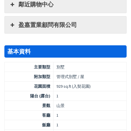
鄰近購物中心
盈嘉置業顧問有限公司
基本資料
主要類型
別墅
附加類型
管理式別墅 / 屋
花園面積
929 sq.ft (入契花園)
陽台 (露台)
1
景觀
山景
客廳
1
飯廳
1