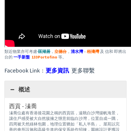
類近物業亦可考慮
匡湖居
，
立德台
，
清水灣
–
栢濤灣
及 信和 即將出
台的
一手新盤
133Portofino
等。
Facebook Link :
更多資訊
更多聯繫
概述
西貢 - 溱喬
溱喬位處有香港後花園之稱的西貢區，遠眺白沙灣揚帆海景，
讓住戶感受被大自然簇擁之愜意前臨白沙灣，位置自成一隅，
四周被天然綠林包圍，地理位置猶如「私人半島」。屋苑以完
善的會所設施和高級先進的保安系統作招徠，園林設計更獲設