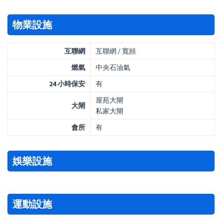
物業設施
互聯網
互聯網 / 寬頻
燃氣
中央石油氣
24 小時保安
有
屋苑大閘
大閘
私家大閘
會所
有
娛樂設施
運動設施