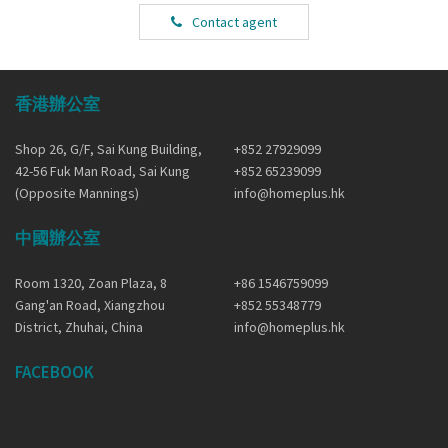
Contact agent
香港辦公室
Shop 26, G/F, Sai Kung Building,
+852 27929099
42-56 Fuk Man Road, Sai Kung
+852 65239099
(Opposite Mannings)
info@homeplus.hk
中國辦公室
Room 1320, Zoan Plaza, 8
+86 1546759099
Gang'an Road, Xiangzhou
+852 55348779
District, Zhuhai, China
info@homeplus.hk
FACEBOOK