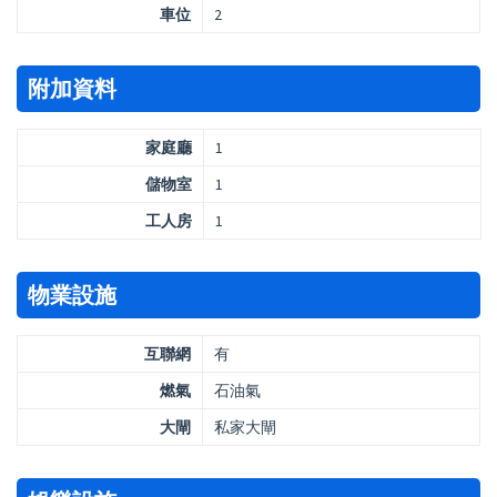
車位
2
附加資料
家庭廳
1
儲物室
1
工人房
1
物業設施
互聯網
有
燃氣
石油氣
大閘
私家大閘