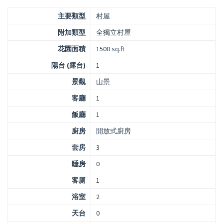
主要類型
村屋
附加類型
全獨立村屋
花園面積
1500 sq.ft
陽台 (露台)
1
景觀
山景
客廳
1
飯廳
1
廚房
開放式廚房
套房
3
睡房
0
客厠
1
浴室
2
天台
0