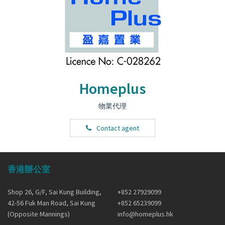
Homeplus
物業代理
Contact agent
香港辦公室
Shop 26, G/F, Sai Kung Building,
+852 27929099
42-56 Fuk Man Road, Sai Kung
+852 65239099
(Opposite Mannings)
info@homeplus.hk