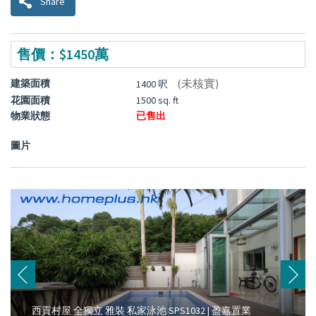
Share
售價：$1450萬
(未核實)
建築面積
1400 呎
花園面積
1500 sq. ft
物業狀態
已售出
圖片
西貢村屋 全獨立 雅裝 私家泳池 SPS1032 | 盈嘉置業