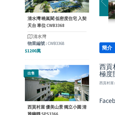
清水灣 曉嵐閣 低密度住宅 入契
天台 車位 CWB3368
清水灣
物業編號 :
CWB3368
簡介
$1200萬
西貢村
極度
出售
西貢村屋 
Faceb
西貢村屋 優美山景 獨立小園 清
雅幽靜 SPS3366