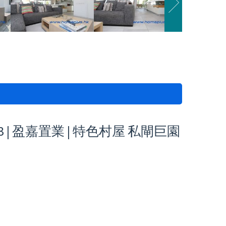
 | 盈嘉置業 | 特色村屋 私閘巨園