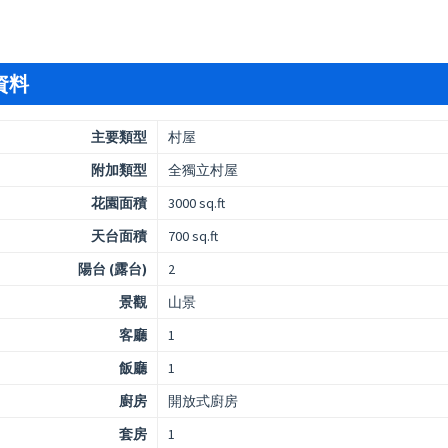
資料
主要類型
村屋
附加類型
全獨立村屋
花園面積
3000 sq.ft
天台面積
700 sq.ft
陽台 (露台)
2
景觀
山景
客廳
1
飯廳
1
廚房
開放式廚房
套房
1