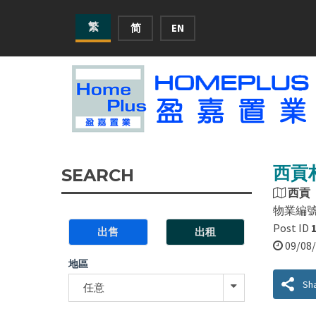
繁
简
EN
西貢村
SEARCH
西貢
物業編
Post ID
出售
出租
09/0
地區
Sh
任意