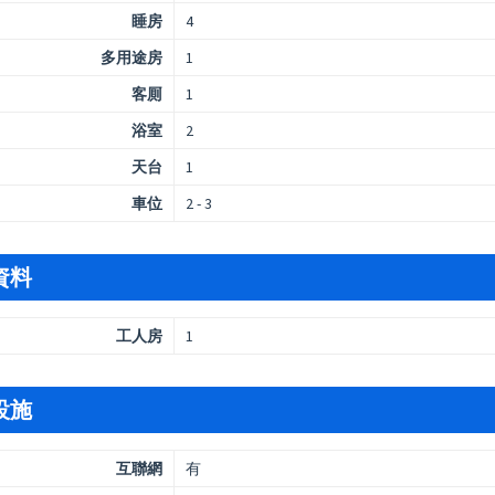
睡房
4
多用途房
1
客厠
1
浴室
2
天台
1
車位
2 - 3
資料
工人房
1
設施
互聯網
有