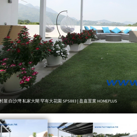
屋 白沙灣 私家大閘 罕有大花園 SPS883 | 盈嘉置業 HOMEPLUS