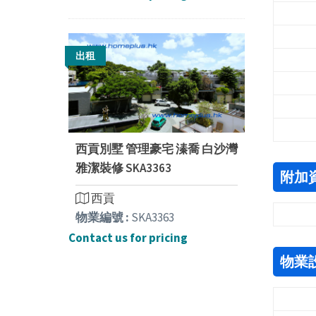
出租
西貢別墅 管理豪宅 溱喬 白沙灣
雅潔裝修 SKA3363
附加
西貢
物業編號 :
SKA3363
Contact us for pricing
物業