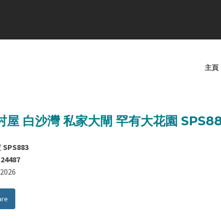
主頁
屋 白沙灣 私家大閘 罕有大花園 SPS88
號
SPS883
124487
8/2026
are