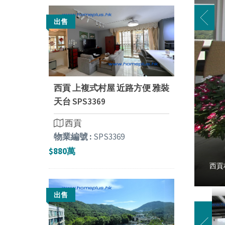
出售
西貢 上複式村屋 近路方便 雅裝
天台 SPS3369
西貢
物業編號 :
SPS3369
$880萬
西貢村
出售