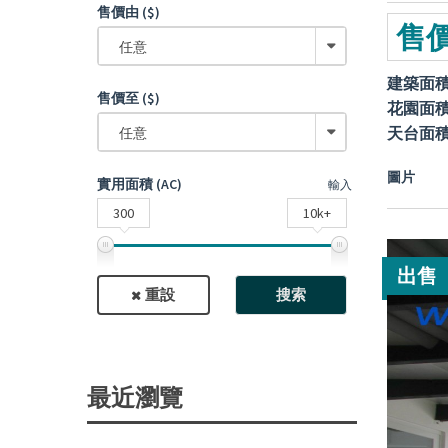
售價由 ($)
售價
任意
建築面
售價至 ($)
花園面
天台面
任意
圖片
實用面積 (AC)
輸入
300
10k+
出售
重設
搜索
最近瀏覽