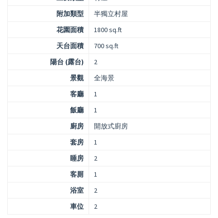
附加類型
半獨立村屋
花園面積
1800 sq.ft
天台面積
700 sq.ft
陽台 (露台)
2
景觀
全海景
客廳
1
飯廳
1
廚房
開放式廚房
套房
1
睡房
2
客厠
1
浴室
2
車位
2