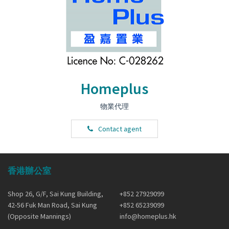
Homeplus
物業代理
Contact agent
香港辦公室
Shop 26, G/F, Sai Kung Building,
+852 27929099
42-56 Fuk Man Road, Sai Kung
+852 65239099
(Opposite Mannings)
info@homeplus.hk