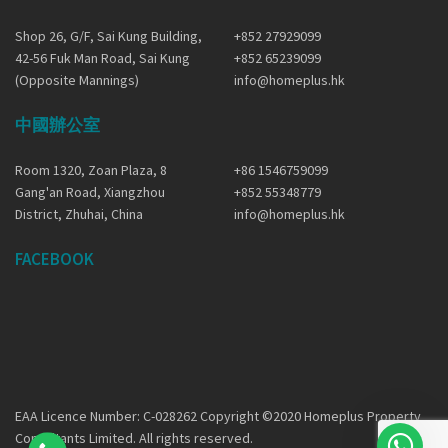
Shop 26, G/F, Sai Kung Building,
+852 27929099
42-56 Fuk Man Road, Sai Kung
+852 65239099
(Opposite Mannings)
info@homeplus.hk
中國辦公室
Room 1320, Zoan Plaza, 8
+86 1546759099
Gang'an Road, Xiangzhou
+852 55348779
District, Zhuhai, China
info@homeplus.hk
FACEBOOK
EAA Licence Number: C-028262 Copyright ©2020 Homeplus Property
Consultants Limited. All rights reserved.