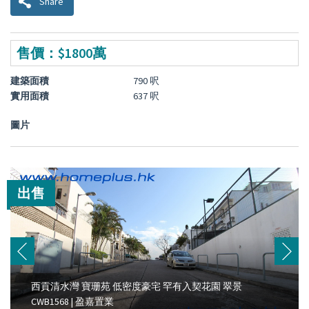
Share
售價：$1800萬
建築面積
790 呎
實用面積
637 呎
圖片
出售
西貢清水灣 寶珊苑 低密度豪宅 罕有入契花園 翠景
CWB1568 | 盈嘉置業