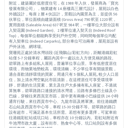
附近，建築屬於低密度住宅，在 1988 年入伙，發展商為「寶光
發展有限公司」，物業建有 14 座樓高三層弍設計，屋苑以白色
外牆設計，每座 2 層 4 伙設計，景觀以內園景為主，並提供 56
伙單位，單位面積由建築面積 (Gross Area) 790 呎至 1220 呎，
實用面積 (Saleable Area) 637 呎至 984 呎，一樓單位大部分設有
入契花園 (Indeed Garden)、2 樓單位連入契天台 (Indeed Roof
Top)，每個單位都能夠享受到戶外空間，同時間每個單位均配
有入契車位 (Indeed Carparks), 部分車位可泊兩車，屋苑並設有
戶外泳池、網球場。
寶珊苑正處於清水灣頭段 (近飛鵝山/彩虹方向)，距離港鐵彩虹
站僅 5-7 分鐘車程，屬區內其中一處以出入方便見稱的路段。
碧翠路上有多組私人屋苑，普遍單位享山景。享有低密度居住
環境，而物業地勢較高，環境清幽，不少單位享有開揚景觀，
適合喜歡清靜環境的買家，周邊只有 5 個私人屋苑, 較少人口居
住，加上清水灣空氣比市區清新，在這裡居住可享受環境寧
靜，舒適的生活質素，業主及住戶大多擁有私人座駕，不過就
算無車，碧翠路路口連接的清水灣道，沿路有多條巴士線及小
巴線，穿梭往來西頁至市區，當中更有兩條小巴線提供 24 小時
通宵行駛，來往西貢市中心、九龍市區及將軍澳。前往港鐵鑽
石山站及西貢市中心等，車程 15-30 分鐘不等。碧翠路的路口
設有超市，可滿足基本生活所需。若想有更多選擇，可駕車前
往港鐵彩虹站或坑口站，車程亦在 10 分鐘以內。彩虹站附近有
牛池灣市政大廈，設有街市、熟食中心等。坑口站則設有多個