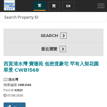
繁
简
EN
SEARCH
最近瀏覽
西貢清水灣 寶珊苑 低密度豪宅 罕有入契花園
翠景 CWB1568
清水灣
物業編號
CWB1568
Post ID
62823
07/08/2026