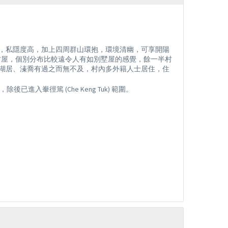
，私隱度高，加上四周群山環抱，環境清幽，可享開陽
多幢村屋，個別分布比較遠令人有如別墅屋的感覺，餘一半村
湖居、溱喬有過之而無不及，村內多外籍人士居住，住
已進入輋徑篤 (Che Keng Tuk) 範圍。