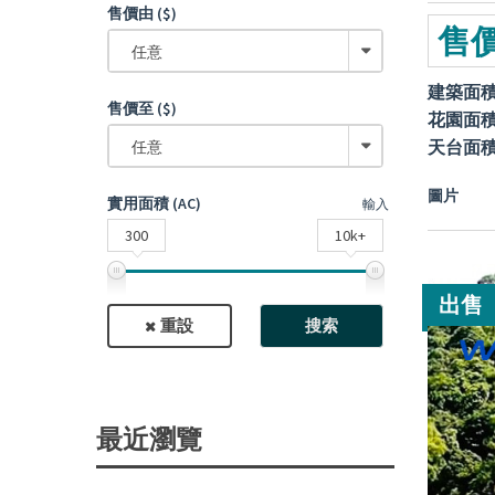
售價由 ($)
售價
任意
建築面
售價至 ($)
花園面
天台面
任意
圖片
實用面積 (AC)
輸入
300
10k+
出售
重設
搜索
最近瀏覽