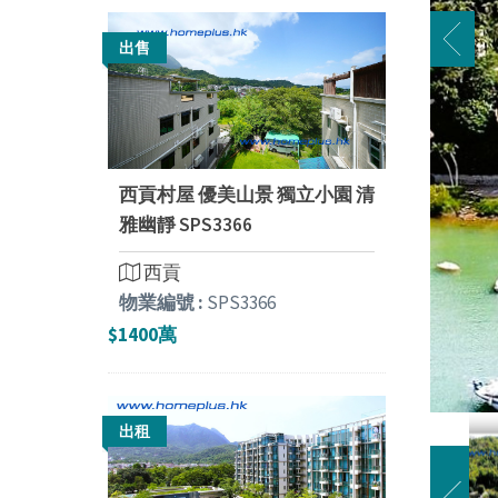
出售
西貢村屋 優美山景 獨立小園 清
雅幽靜 SPS3366
西貢
物業編號 :
SPS3366
$1400萬
出租