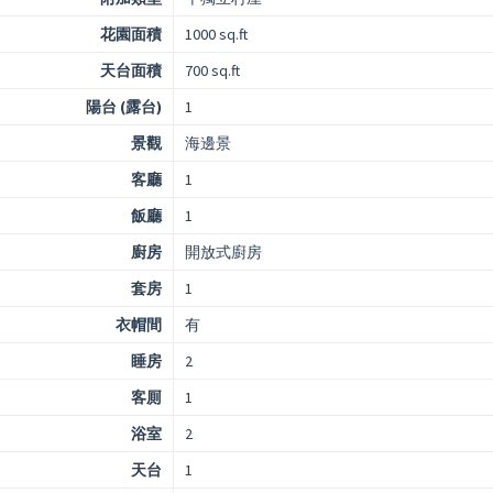
花園面積
1000 sq.ft
天台面積
700 sq.ft
陽台 (露台)
1
景觀
海邊景
客廳
1
飯廳
1
廚房
開放式廚房
套房
1
衣帽間
有
睡房
2
客厠
1
浴室
2
天台
1