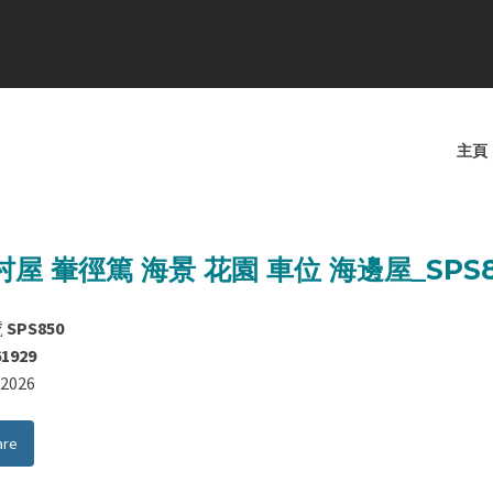
主頁
屋 輋徑篤 海景 花園 車位 海邊屋_SPS8
號
SPS850
61929
8/2026
are