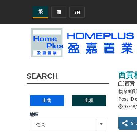
繁
简
EN
西貢村
SEARCH
西貢
物業編
Post ID
出售
出租
07/0
地區
Sh
任意