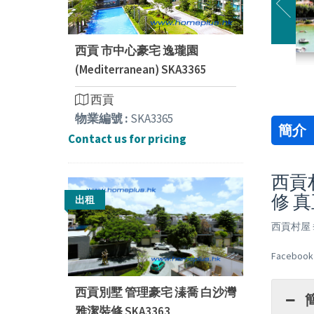
西貢 市中心豪宅 逸瓏園
(Mediterranean) SKA3365
西貢
物業編號 :
SKA3365
簡介
Contact us for pricing
西貢村
修 
出租
西貢村屋 
Facebook 
西貢別墅 管理豪宅 溱喬 白沙灣
雅潔裝修 SKA3363