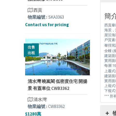
西貢
簡介 
物業編號 :
SKA3363
Contact us for pricing
西貢輋
海景，
屋沿海
戶質素
輋徑篤路
出售
全幢 (座)
出租
建築面積由
實用面積由 
每層 7
上覆式或
建築面積由
清水灣 曉嵐閣 低密度住宅 開揚
實用面積由 
上複式每
景 有蓋車位 CWB3362
下複式每
*** 
清水灣
物業編號 :
CWB3362
$1280萬