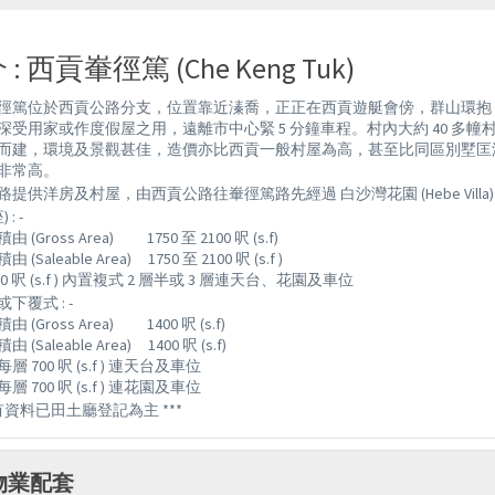
: 西貢輋徑篤 (Che Keng Tuk)
徑篤位於西貢公路分支，位置靠近溱喬，正正在西貢遊艇會傍，群山環抱
深受用家或作度假屋之用，遠離市中心緊 5 分鐘車程。村內大約 40 
而建，環境及景觀甚佳，造價亦比西貢一般村屋為高，甚至比同區別墅匡
非常高。
提供洋房及村屋，由西貢公路往輋徑篤路先經過 白沙灣花園 (Hebe Villa)，除後
 : -
 (Gross Area) 1750 至 2100 呎 (s.f)
(Saleable Area) 1750 至 2100 呎 (s.f )
00 呎 (s.f ) 內置複式 2 層半或 3 層連天台、花園及車位
下覆式 : -
 (Gross Area) 1400 呎 (s.f)
(Saleable Area) 1400 呎 (s.f)
層 700 呎 (s.f ) 連天台及車位
層 700 呎 (s.f ) 連花園及車位
所有資料已田土廳登記為主 ***
物業配套