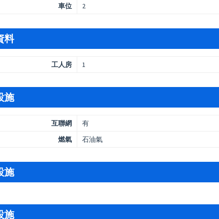
車位
2
資料
工人房
1
設施
互聯網
有
燃氣
石油氣
設施
設施