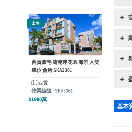
出售
西貢豪宅 濤苑連花園 海景 入契
車位 會所 SKA3361
西貢
物業編號 :
SKA3361
$1980萬
基本