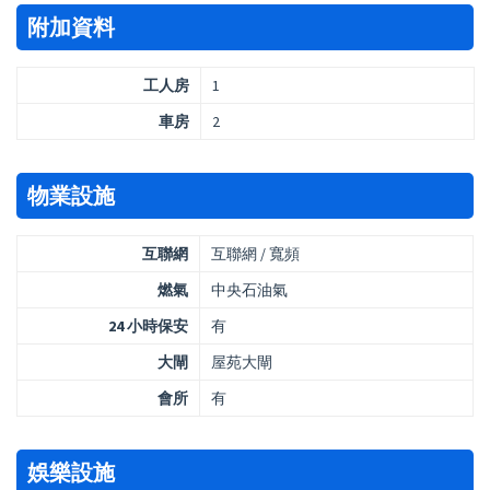
附加資料
工人房
1
車房
2
物業設施
互聯網
互聯網 / 寬頻
燃氣
中央石油氣
24 小時保安
有
大閘
屋苑大閘
會所
有
娛樂設施