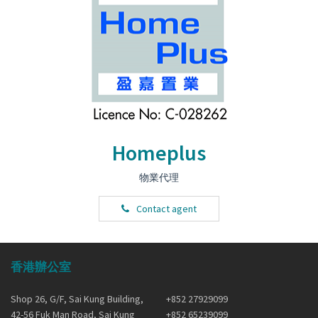
Homeplus
物業代理
Contact agent
香港辦公室
Shop 26, G/F, Sai Kung Building,
+852 27929099
42-56 Fuk Man Road, Sai Kung
+852 65239099