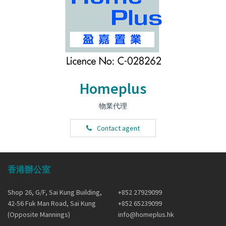
Homeplus
物業代理
Contact agent
香港辦公室
Shop 26, G/F, Sai Kung Building,
+852 27929099
42-56 Fuk Man Road, Sai Kung
+852 65239099
(Opposite Mannings)
info@homeplus.hk