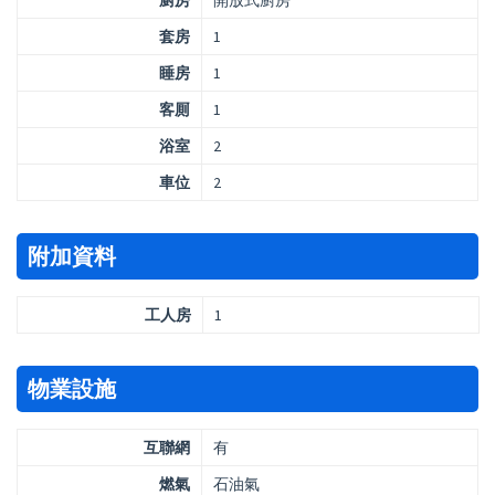
廚房
開放式廚房
套房
1
睡房
1
客厠
1
浴室
2
車位
2
附加資料
工人房
1
物業設施
互聯網
有
燃氣
石油氣