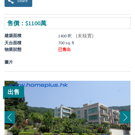
Share
售價：$1100萬
(未核實)
建築面積
1400 呎
天台面積
700 sq. ft
物業狀態
已售出
圖片
出售