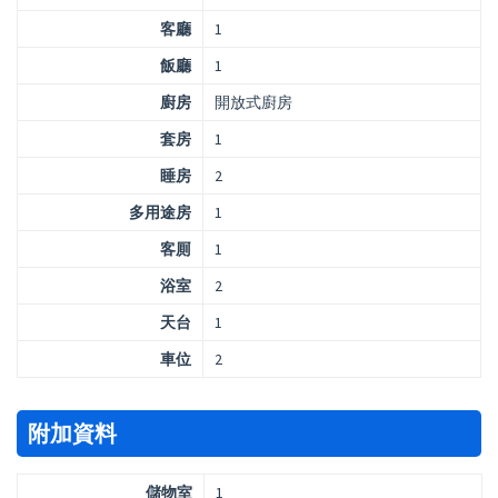
客廳
1
飯廳
1
廚房
開放式廚房
套房
1
睡房
2
多用途房
1
客厠
1
浴室
2
天台
1
車位
2
附加資料
儲物室
1