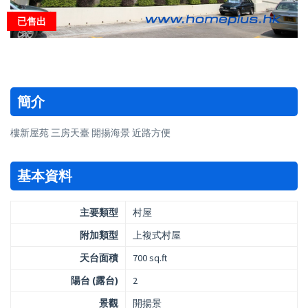
已售出
簡介
樓新屋苑 三房天臺 開揚海景 近路方便
基本資料
主要類型
村屋
附加類型
上複式村屋
天台面積
700 sq.ft
陽台 (露台)
2
景觀
開揚景