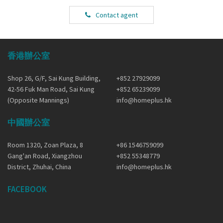
Contact agent
香港辦公室
Shop 26, G/F, Sai Kung Building,
+852 27929099
42-56 Fuk Man Road, Sai Kung
+852 65239099
(Opposite Mannings)
info@homeplus.hk
中國辦公室
Room 1320, Zoan Plaza, 8
+86 1546759099
Gang'an Road, Xiangzhou
+852 55348779
District, Zhuhai, China
info@homeplus.hk
FACEBOOK