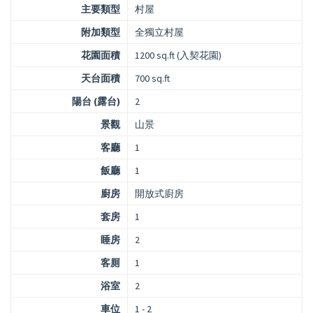
主要類型
村屋
附加類型
全獨立村屋
花園面積
1200 sq.ft (入契花園)
天台面積
700 sq.ft
陽台 (露台)
2
景觀
山景
客廳
1
飯廳
1
廚房
開放式廚房
套房
1
睡房
2
客厠
1
浴室
2
車位
1 - 2