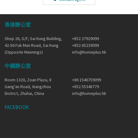
香港辦公室
Shop 26, G/F, Sai Kung Building,
+852 27929099
42-56 Fuk Man Road, Sai Kung
+852 65239099
(Opposite Mannings)
info@homeplus.hk
中國辦公室
Room 1320, Zoan Plaza, 8
+86 1546759099
Gang'an Road, Xiangzhou
+852 55348779
District, Zhuhai, China
info@homeplus.hk
FACEBOOK