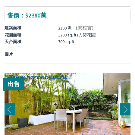
售價：$2380萬
(未核實)
建築面積
2100 呎
花園面積
1200 sq. ft (入契花園)
天台面積
700 sq. ft
圖片
出售