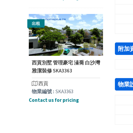
出租
附加
西貢別墅 管理豪宅 溱喬 白沙灣
雅潔裝修 SKA3363
西貢
物業
物業編號 :
SKA3363
Contact us for pricing