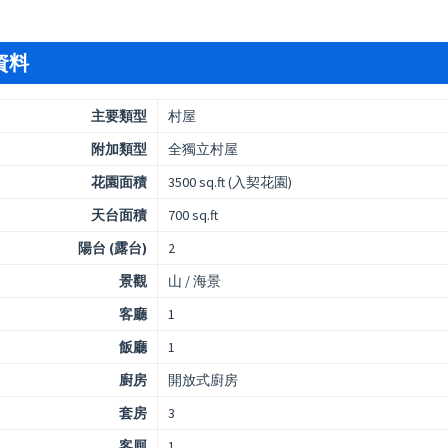
資料
主要類型
村屋
附加類型
全獨立村屋
花園面積
3500 sq.ft (入契花園)
天台面積
700 sq.ft
陽台 (露台)
2
景觀
山 / 海景
客廳
1
飯廳
1
廚房
開放式廚房
套房
3
客厠
1