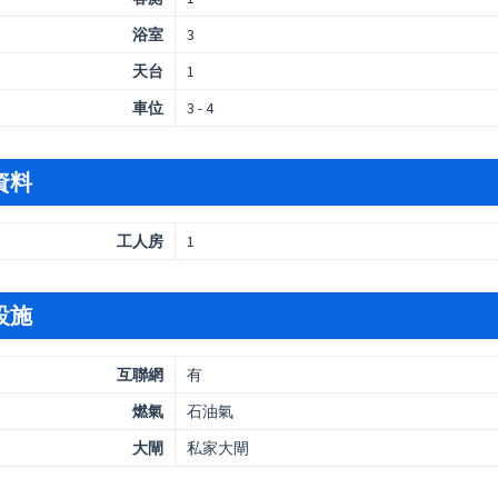
浴室
3
天台
1
車位
3 - 4
資料
工人房
1
設施
互聯網
有
燃氣
石油氣
大閘
私家大閘