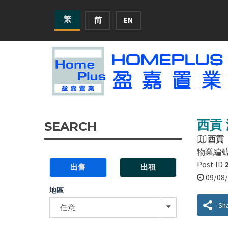
繁
简
EN
西貢 
SEARCH
西貢
物業編
Post ID
出售
出租
09/0
地區
Sh
任意