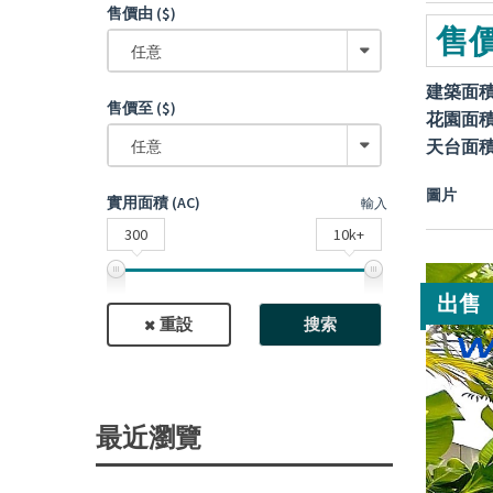
售價由 ($)
售價
任意
建築面
售價至 ($)
花園面
天台面
任意
圖片
實用面積 (AC)
輸入
300
10k+
出售
重設
搜索
最近瀏覽