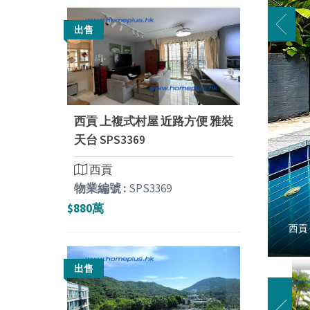
出售
西貢 上複式村屋 近路方便 雅裝
天台 SPS3369
西貢
物業編號 :
SPS3369
$880萬
西貢
出售