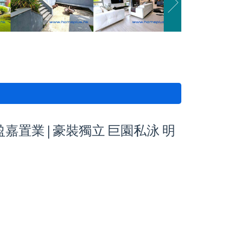
 盈嘉置業 | 豪裝獨立 巨園私泳 明