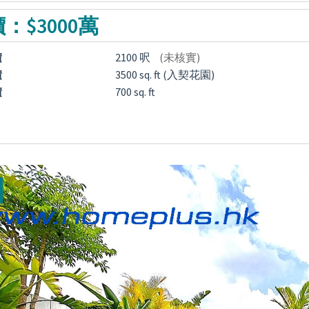
：$3000萬
積
2100 呎
(未核實)
積
3500 sq. ft (入契花園)
積
700 sq. ft