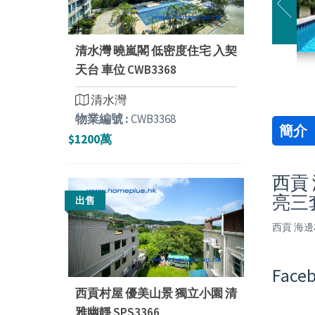
清水灣 曉嵐閣 低密度住宅 入契
天台 車位 CWB3368
清水灣
物業編號 :
CWB3368
簡介
$1200萬
西貢 
亮三
出售
西貢 海邊
Faceb
西貢村屋 優美山景 獨立小園 清
雅幽靜 SPS3366