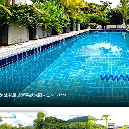
 海邊村屋 簇新寧靜 大園車位 SPS3228