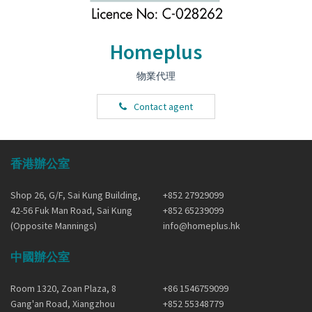
Homeplus
物業代理
Contact agent
香港辦公室
Shop 26, G/F, Sai Kung Building,
+852 27929099
42-56 Fuk Man Road, Sai Kung
+852 65239099
(Opposite Mannings)
info@homeplus.hk
中國辦公室
Room 1320, Zoan Plaza, 8
+86 1546759099
Gang'an Road, Xiangzhou
+852 55348779