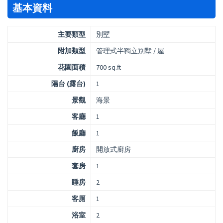
基本資料
主要類型
別墅
附加類型
管理式半獨立別墅 / 屋
花園面積
700 sq.ft
陽台 (露台)
1
景觀
海景
客廳
1
飯廳
1
廚房
開放式廚房
套房
1
睡房
2
客厠
1
浴室
2