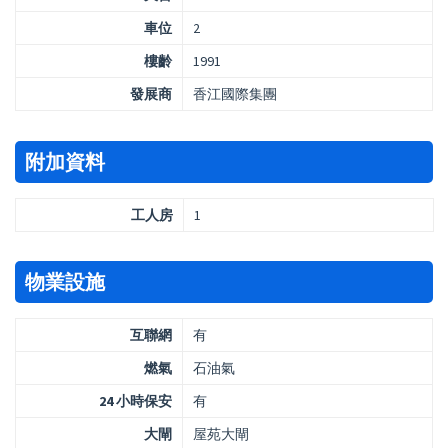
車位
2
樓齡
1991
發展商
香江國際集團
附加資料
工人房
1
物業設施
互聯網
有
燃氣
石油氣
24 小時保安
有
大閘
屋苑大閘