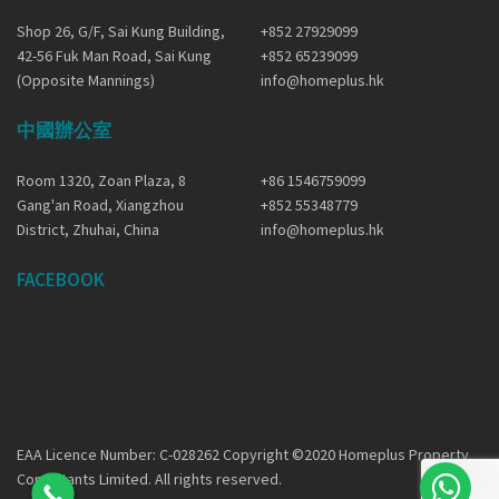
Shop 26, G/F, Sai Kung Building,
+852 27929099
42-56 Fuk Man Road, Sai Kung
+852 65239099
(Opposite Mannings)
info@homeplus.hk
中國辦公室
Room 1320, Zoan Plaza, 8
+86 1546759099
Gang'an Road, Xiangzhou
+852 55348779
District, Zhuhai, China
info@homeplus.hk
FACEBOOK
EAA Licence Number: C-028262 Copyright ©2020 Homeplus Property
Consultants Limited. All rights reserved.