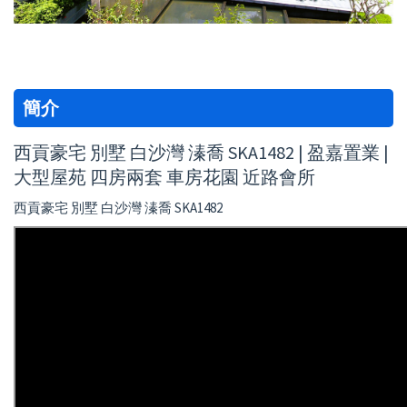
簡介
西貢豪宅 別墅 白沙灣 溱喬 SKA1482 | 盈嘉置業 |
大型屋苑 四房兩套 車房花園 近路會所
西貢豪宅 別墅 白沙灣 溱喬 SKA1482