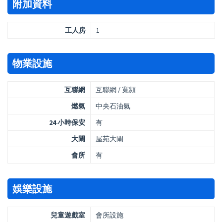
附加資料
工人房
1
物業設施
互聯網
互聯網 / 寬頻
燃氣
中央石油氣
24 小時保安
有
大閘
屋苑大閘
會所
有
娛樂設施
兒童遊戲室
會所設施