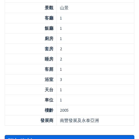
景觀
山景
客廳
1
飯廳
1
廚房
1
套房
2
睡房
2
客厠
1
浴室
3
天台
1
車位
1
樓齡
2005
發展商
南豐發展及永泰亞洲