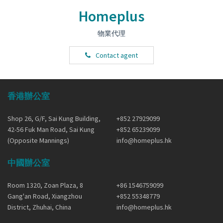
Homeplus
物業代理
Contact agent
香港辦公室
Shop 26, G/F, Sai Kung Building,
+852 27929099
42-56 Fuk Man Road, Sai Kung
+852 65239099
(Opposite Mannings)
info@homeplus.hk
中國辦公室
Room 1320, Zoan Plaza, 8
+86 1546759099
Gang'an Road, Xiangzhou
+852 55348779
District, Zhuhai, China
info@homeplus.hk