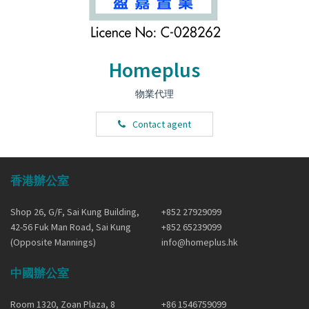
Homeplus
物業代理
Contact agent
香港辦公室
Shop 26, G/F, Sai Kung Building,
+852 27929099
42-56 Fuk Man Road, Sai Kung
+852 65239099
(Opposite Mannings)
info@homeplus.hk
中國辦公室
Room 1320, Zoan Plaza, 8
+86 1546759099