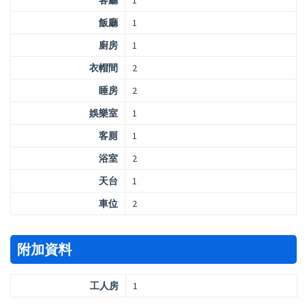
客廳
1
飯廳
1
廚房
1
衣帽間
2
睡房
2
娛樂室
1
客厠
1
浴室
2
天台
1
車位
2
附加資料
工人房
1