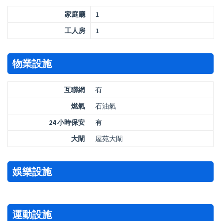
家庭廳
1
工人房
1
物業設施
互聯網
有
燃氣
石油氣
24 小時保安
有
大閘
屋苑大閘
娛樂設施
運動設施