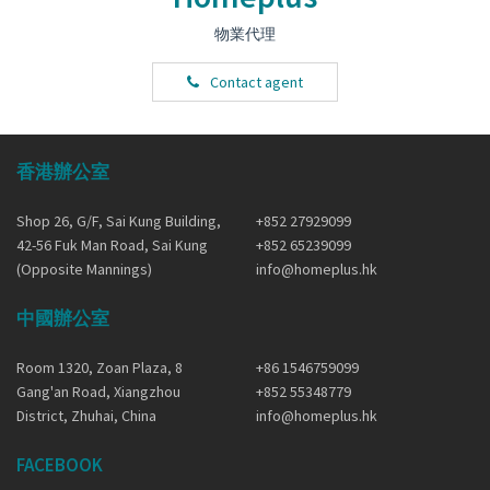
物業代理
Contact agent
香港辦公室
Shop 26, G/F, Sai Kung Building,
+852 27929099
42-56 Fuk Man Road, Sai Kung
+852 65239099
(Opposite Mannings)
info@homeplus.hk
中國辦公室
Room 1320, Zoan Plaza, 8
+86 1546759099
Gang'an Road, Xiangzhou
+852 55348779
District, Zhuhai, China
info@homeplus.hk
FACEBOOK