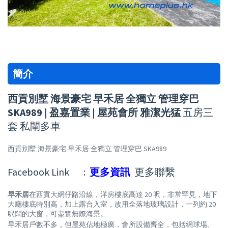
簡介
西貢別墅 海景豪宅 早禾居 全獨立 管理穿巴
SKA989 | 盈嘉置業 | 屋苑會所 雅潔光猛
五房三
套 私閘多車
西貢別墅 海景豪宅 早禾居 全獨立 管理穿巴 SKA989
Facebook Link :
更多資訊
更多聯繫
早禾居
在西貢大網仔路沿線，洋房樓底高達 20 呎，非常罕見，地下
大廳樓底特別高，加上露台入室，改用全落地玻璃設計，一列約 20
呎闊的大窗，可盡覽無際海景。
早禾居戶數不多，但屋苑佔地極廣，會所設備齊全，包括網球場、