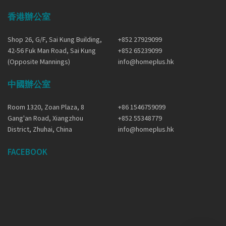
香港辦公室
Shop 26, G/F, Sai Kung Building,
+852 27929099
42-56 Fuk Man Road, Sai Kung
+852 65239099
(Opposite Mannings)
info@homeplus.hk
中國辦公室
Room 1320, Zoan Plaza, 8
+86 1546759099
Gang'an Road, Xiangzhou
+852 55348779
District, Zhuhai, China
info@homeplus.hk
FACEBOOK