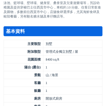
泳池、籃球場、壁球場、健身室、桑拿室及兒童遊樂場等，另設幼
稚園及提供穿梭巴士往西貢市中心，車程約 10 分鐘。住客日常飲食
及購物，多數前往西貢市中心，店舖食肆選擇多，尤其海鮮食肆及
歐陸餐廳，另有馳名糖水舖及車仔麵店等。
基本資料
主要類型
別墅
附加類型
管理式全獨立別墅 / 屋
花園面積
8400 sq.ft
陽台 (露台)
1
景觀
山 / 海景
客廳
1
飯廳
1
廚房
開放式廚房