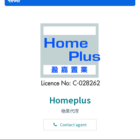
Homeplus
物業代理
Contact agent