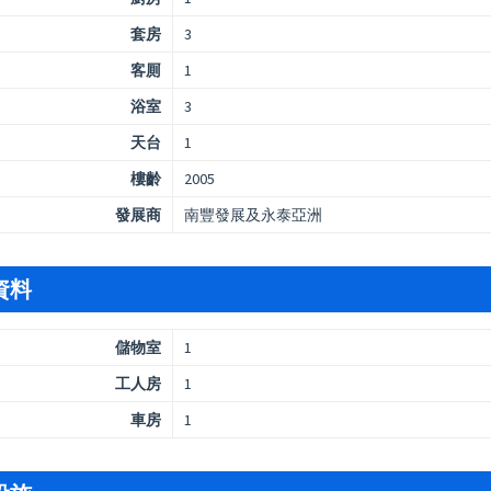
套房
3
客厠
1
浴室
3
天台
1
樓齡
2005
發展商
南豐發展及永泰亞洲
資料
儲物室
1
工人房
1
車房
1