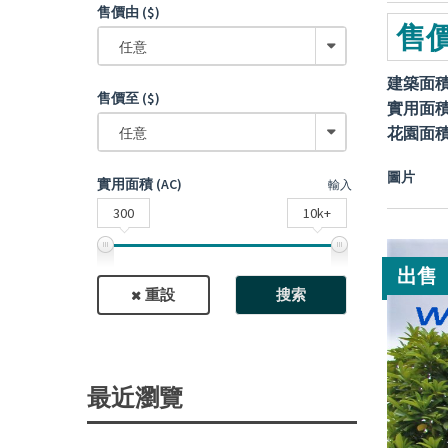
售價由 ($)
售價
任意
建築面
售價至 ($)
實用面
花園面
任意
圖片
實用面積 (AC)
輸入
300
10k+
出售
重設
搜索
最近瀏覽