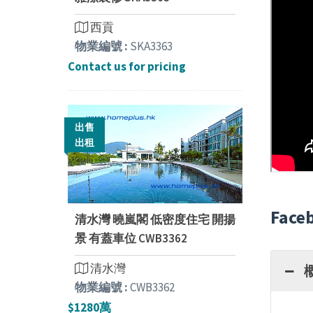
西貢
物業編號 :
SKA3363
Contact us for pricing
出售
出租
Face
清水灣 曉嵐閣 低密度住宅 開揚
景 有蓋車位 CWB3362
清水灣
物業編號 :
CWB3362
$1280萬