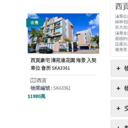
西貢
溱喬位
綠林包
出售
在大自
溱喬全屬
面積約佔
設露台
健身室
西貢豪宅 濤苑連花園 海景 入契
車位 會所 SKA3361
西貢
物業編號 :
SKA3361
$1980萬