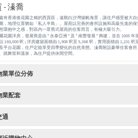
 - 溱喬
處有香港後花園之稱的西貢區，遠眺白沙灣揚帆海景，讓住戶感受被大自
圍，地理位置猶如「私人半島」。屋苑以完善的會所設施和高級先進的保
然環抱中之感，對區內一眾舊式屋苑的住客而言，有極大吸引力。
花園洋房，發展商是由 " 永泰亞洲 " 及 " 南豐發展 " 興建，並在 2005 年
 160,000 呎 ; 洋房建築面積由 1,908 呎至 5,368 呎，實用面積由 1
及平台花園，住戶定能享受四季變化的自然美態。溱喬附設豪華住客會所，總
、跳舞室和溫泉，為住戶提供休閒空間。
物業單位分佈
物業配套
交通