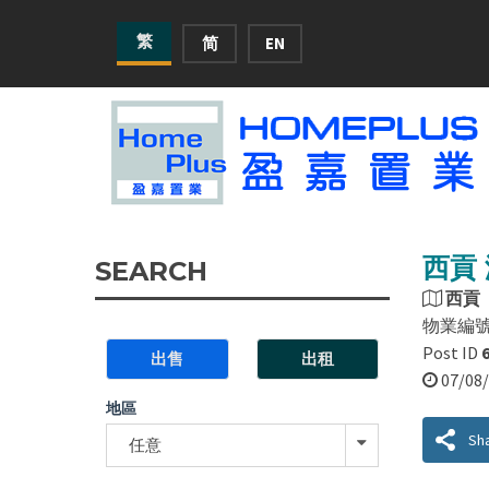
繁
简
EN
西貢 
SEARCH
西貢
物業編
Post ID
出售
出租
07/0
地區
Sh
任意