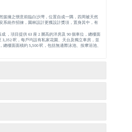
然簇擁之愜意前臨白沙灣，位置自成一隅，四周被天然
安系統作招徠，園林設計更獲設計獎項，置身其中，有
落成 ，項目提供 63 座 2 層高的洋房及 90 個車位，總樓面
,231 呎至 3,352 呎，每戶均設有私家花園、天台及獨立車房，並
樓面面積約 5,500 呎，包括無邊際泳池、按摩浴池、