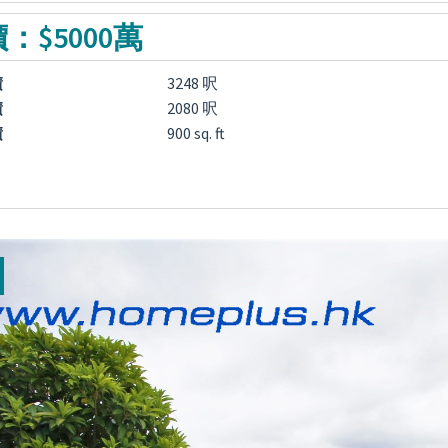
：$5000萬
積
3248 呎
積
2080 呎
積
900 sq. ft