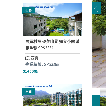
出售
西貢村屋 優美山景 獨立小園 清
雅幽靜 SPS3366
西貢
物業編號 :
SPS3366
$1400萬
出租