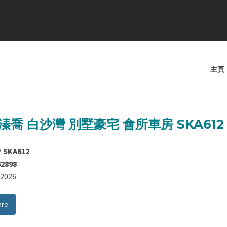
主頁
溱喬 白沙灣 別墅豪宅 會所車房 SKA612
號
SKA612
62898
8/2026
are