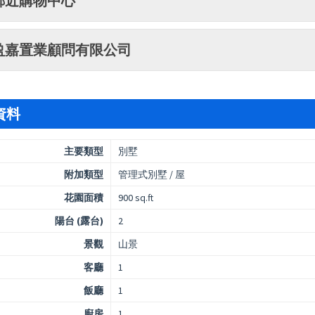
鄰近購物中心
盈嘉置業顧問有限公司
資料
主要類型
別墅
附加類型
管理式別墅 / 屋
花園面積
900 sq.ft
陽台 (露台)
2
景觀
山景
客廳
1
飯廳
1
廚房
1