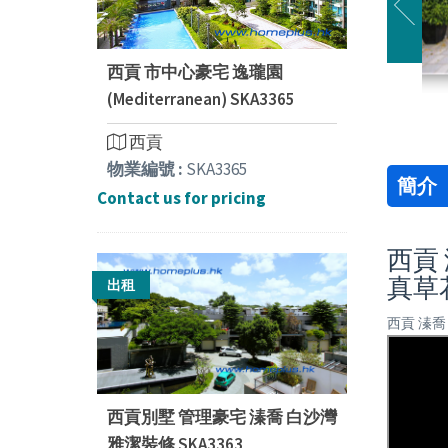
西貢 市中心豪宅 逸瓏園
(Mediterranean) SKA3365
西貢
物業編號 :
SKA3365
簡介
Contact us for pricing
西貢 
真草
出租
西貢 溱喬
西貢別墅 管理豪宅 溱喬 白沙灣
雅潔裝修 SKA3363