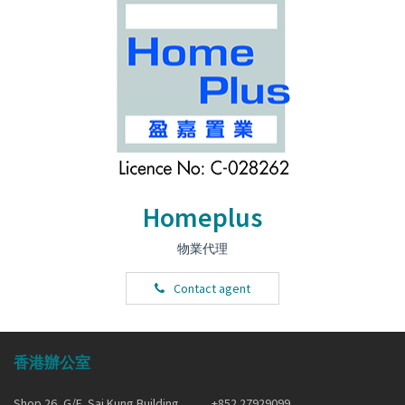
Homeplus
物業代理
Contact agent
香港辦公室
Shop 26, G/F, Sai Kung Building,
+852 27929099