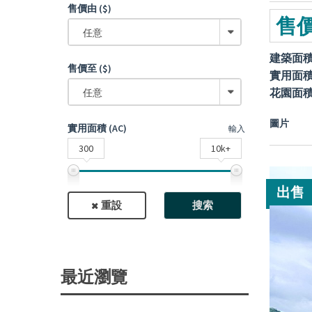
售價由 ($)
售價
任意
建築面
售價至 ($)
實用面
花園面
任意
圖片
實用面積 (AC)
輸入
300
10k+
出售
重設
搜索
最近瀏覽