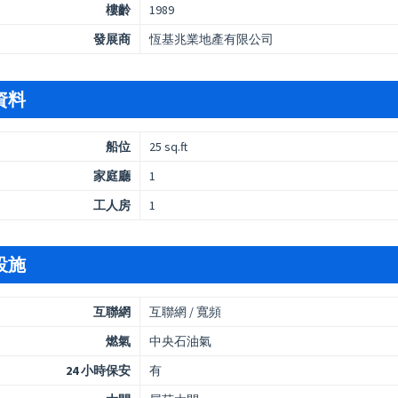
樓齡
1989
發展商
恆基兆業地產有限公司
資料
船位
25 sq.ft
家庭廳
1
工人房
1
設施
互聯網
互聯網 / 寬頻
燃氣
中央石油氣
24 小時保安
有