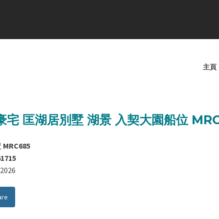
主頁
豪宅 匡湖居別墅 湖景 入契大園船位 MRC
號
MRC685
61715
8/2026
are