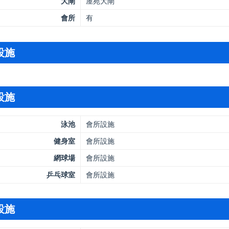
大閘
屋苑大閘
會所
有
設施
設施
泳池
會所設施
健身室
會所設施
網球場
會所設施
乒乓球室
會所設施
設施