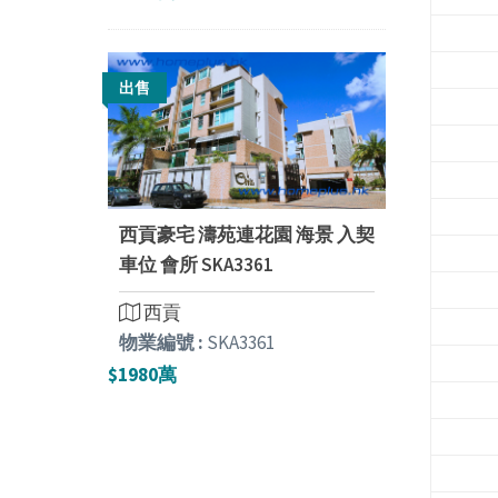
出售
西貢豪宅 濤苑連花園 海景 入契
車位 會所 SKA3361
西貢
物業編號 :
SKA3361
$1980萬