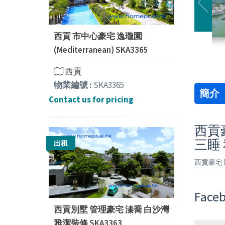
西貢 市中心豪宅 逸瓏園
(Mediterranean) SKA3365
西貢
物業編號 :
SKA3365
簡介
Contact us for pricing
西貢豪
三睡
出租
西貢豪宅 
Faceb
西貢別墅 管理豪宅 溱喬 白沙灣
雅潔裝修 SKA3363