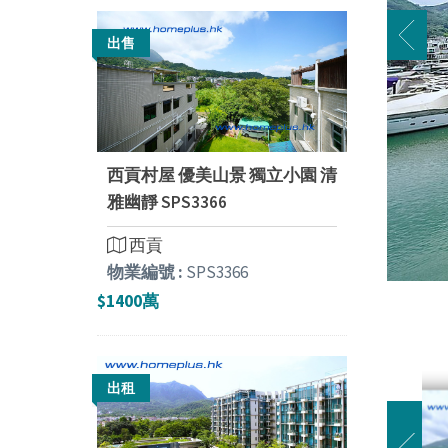
出售
西貢村屋 優美山景 獨立小園 清
雅幽靜 SPS3366
西貢
物業編號 :
SPS3366
$1400萬
出租