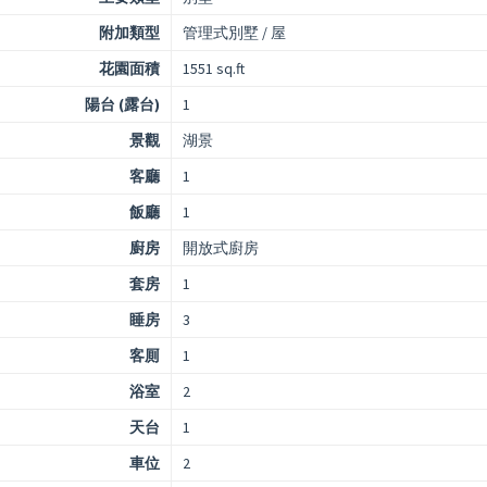
附加類型
管理式別墅 / 屋
花園面積
1551 sq.ft
陽台 (露台)
1
景觀
湖景
客廳
1
飯廳
1
廚房
開放式廚房
套房
1
睡房
3
客厠
1
浴室
2
天台
1
車位
2