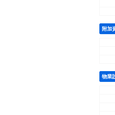
附加
物業