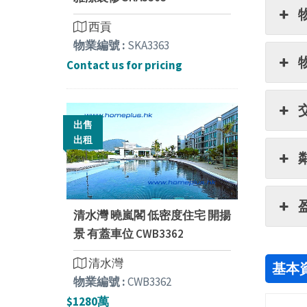
西貢
物業編號 :
SKA3363
Contact us for pricing
出售
出租
清水灣 曉嵐閣 低密度住宅 開揚
景 有蓋車位 CWB3362
清水灣
基本
物業編號 :
CWB3362
$1280萬