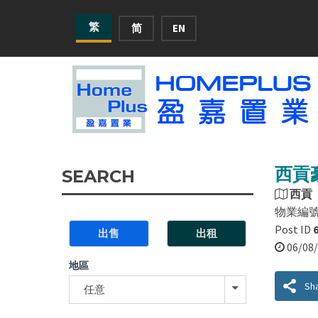
繁
简
EN
西貢
SEARCH
西貢
物業編
Post ID
出售
出租
06/0
地區
Sh
任意