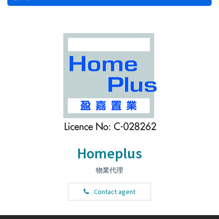
Homeplus
物業代理
Contact agent