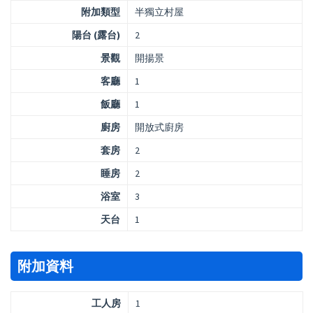
附加類型
半獨立村屋
陽台 (露台)
2
景觀
開揚景
客廳
1
飯廳
1
廚房
開放式廚房
套房
2
睡房
2
浴室
3
天台
1
附加資料
工人房
1