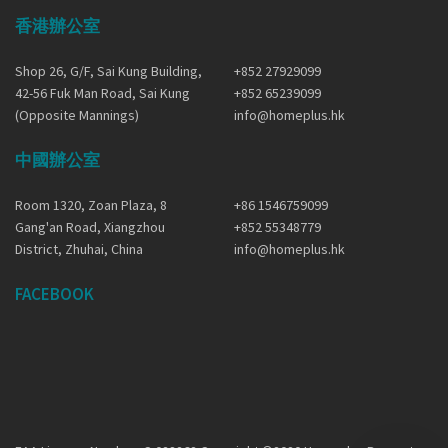
香港辦公室
Shop 26, G/F, Sai Kung Building,
+852 27929099
42-56 Fuk Man Road, Sai Kung
+852 65239099
(Opposite Mannings)
info@homeplus.hk
中國辦公室
Room 1320, Zoan Plaza, 8
+86 1546759099
Gang'an Road, Xiangzhou
+852 55348779
District, Zhuhai, China
info@homeplus.hk
FACEBOOK