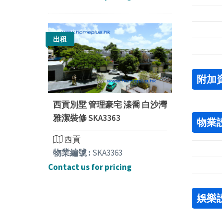
出租
附加
西貢別墅 管理豪宅 溱喬 白沙灣
雅潔裝修 SKA3363
物業
西貢
物業編號 :
SKA3363
Contact us for pricing
娛樂