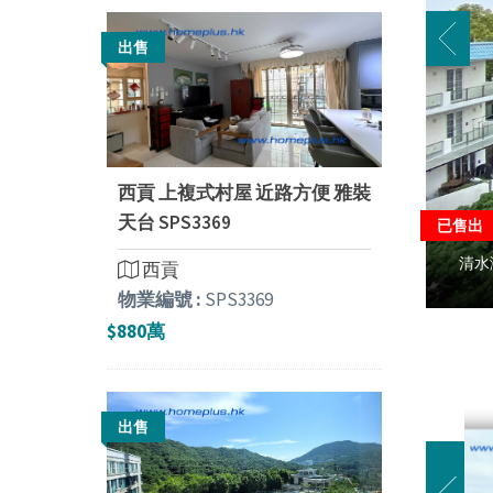
出售
西貢 上複式村屋 近路方便 雅裝
天台 SPS3369
已售出
清水
西貢
物業編號 :
SPS3369
$880萬
出售