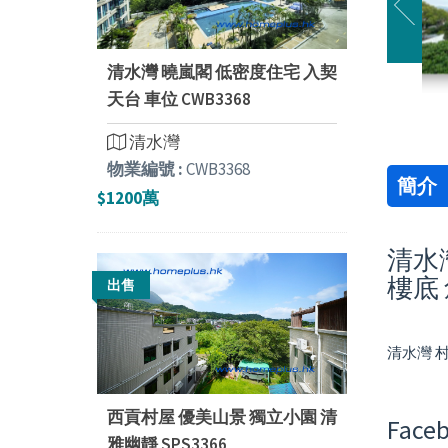
清水灣 曉嵐閣 低密度住宅 入契
天台 車位 CWB3368
清水灣
物業編號 :
CWB3368
簡介
$1200萬
清水灣
樓底
出售
清水灣 村
西貢村屋 優美山景 獨立小園 清
Faceb
雅幽靜 SPS3366