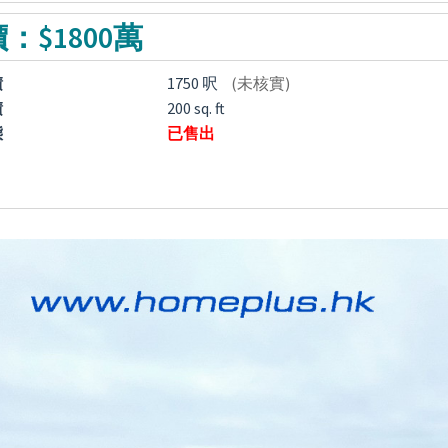
：$1800萬
積
1750 呎
(未核實)
積
200 sq. ft
態
已售出