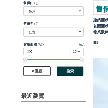
售價由 ($)
售價
任意
建築面
售價至 ($)
花園面
物業狀
任意
圖片
實用面積 (AC)
輸入
300
10k+
重設
搜索
最近瀏覽