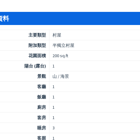
資料
主要類型
村屋
附加類型
半獨立村屋
花園面積
200 sq.ft
陽台 (露台)
1
景觀
山 / 海景
客廳
1
飯廳
1
廚房
1
套房
1
睡房
3
客厠
1