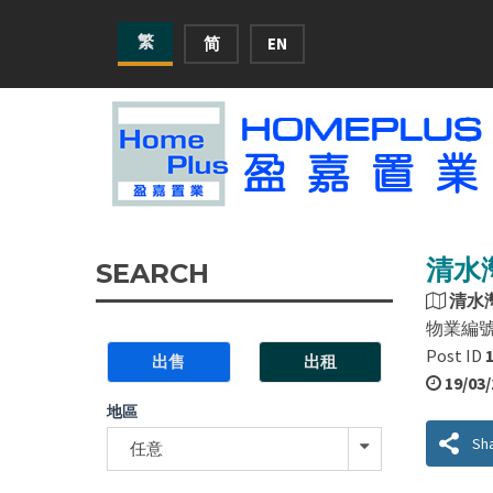
繁
简
EN
清水灣
SEARCH
清水
物業編
Post ID
出售
出租
19/03
地區
Sh
任意