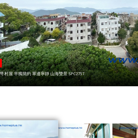
灣 村屋 半獨簡約 單邊寧靜 山海雙景 SPC2757