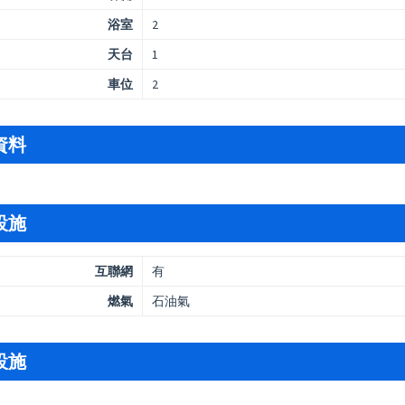
浴室
2
天台
1
車位
2
資料
設施
互聯網
有
燃氣
石油氣
設施