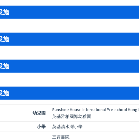
設施
設施
設施
設施
Sunshine House International Pre-school Hong
幼兒園
英基雅柏國際幼稚園
小學
英基清水灣小學
三育書院