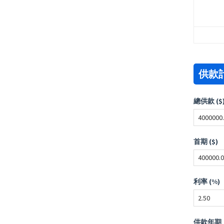
供款
總供款 ($
首期 ($)
利率 (%)
供款年期