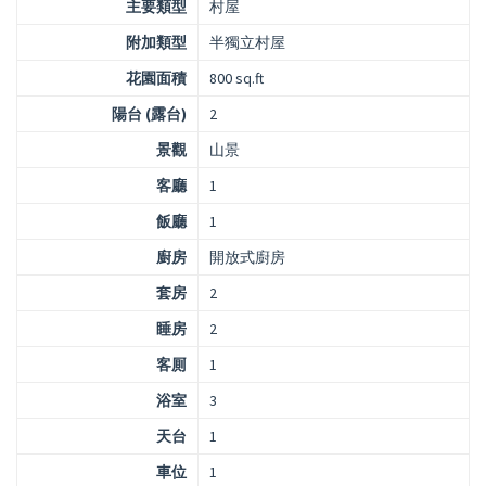
主要類型
村屋
附加類型
半獨立村屋
花園面積
800 sq.ft
陽台 (露台)
2
景觀
山景
客廳
1
飯廳
1
廚房
開放式廚房
套房
2
睡房
2
客厠
1
浴室
3
天台
1
車位
1