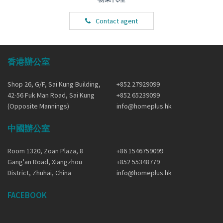
Contact agent
香港辦公室
Shop 26, G/F, Sai Kung Building,
+852 27929099
42-56 Fuk Man Road, Sai Kung
+852 65239099
(Opposite Mannings)
info@homeplus.hk
中國辦公室
Room 1320, Zoan Plaza, 8
+86 1546759099
Gang'an Road, Xiangzhou
+852 55348779
District, Zhuhai, China
info@homeplus.hk
FACEBOOK