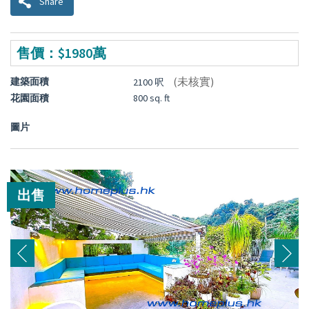
Share
售價：$1980萬
(未核實)
建築面積
2100 呎
花園面積
800 sq. ft
圖片
出售