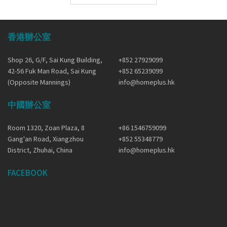
香港辦公室
Shop 26, G/F, Sai Kung Building,
+852 27929099
42-56 Fuk Man Road, Sai Kung
+852 65239099
(Opposite Mannings)
info@homeplus.hk
中國辦公室
Room 1320, Zoan Plaza, 8
+86 1546759099
Gang'an Road, Xiangzhou
+852 55348779
District, Zhuhai, China
info@homeplus.hk
FACEBOOK