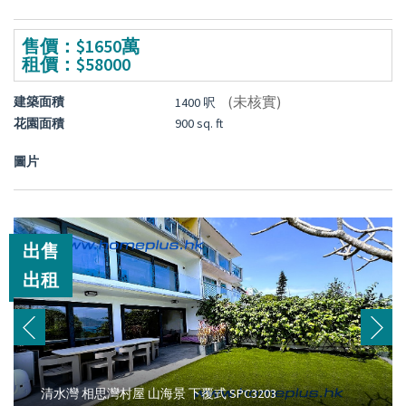
售價：$1650萬
租價：$58000
(未核實)
建築面積
1400 呎
花園面積
900 sq. ft
圖片
出售
出租
清水灣 相思灣村屋 山海景 下覆式 SPC3203