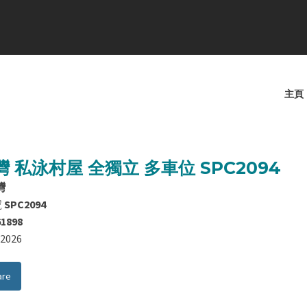
主頁
 私泳村屋 全獨立 多車位 SPC2094
灣
號
SPC2094
61898
8/2026
are