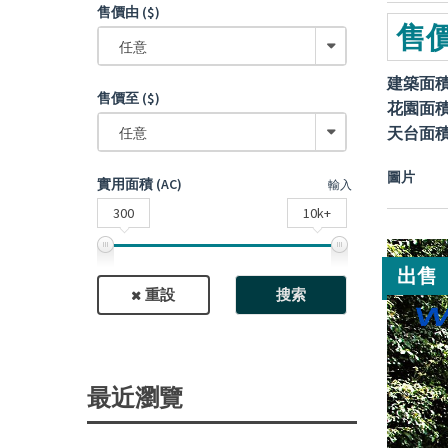
售價由 ($)
售價
任意
建築面
售價至 ($)
花園面
天台面
任意
圖片
實用面積 (AC)
輸入
300
10k+
出售
重設
搜索
最近瀏覽