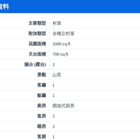
資料
主要類型
村屋
附加類型
全獨立村屋
花園面積
2000 sq.ft
天台面積
700 sq.ft
陽台 (露台)
2
景觀
山景
客廳
1
飯廳
1
廚房
開放式廚房
套房
2
睡房
2
客厠
1