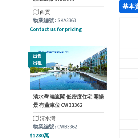
基本
西貢
物業編號 :
SKA3363
Contact us for pricing
出售
出租
清水灣 曉嵐閣 低密度住宅 開揚
景 有蓋車位 CWB3362
清水灣
物業編號 :
CWB3362
$1280萬