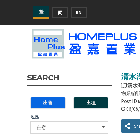
繁
简
EN
清水灣
SEARCH
清水
物業編
Post ID
出售
出租
06/0
地區
Sh
任意