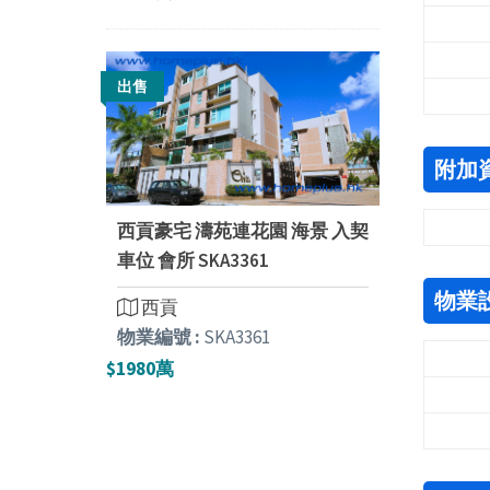
出售
附加
西貢豪宅 濤苑連花園 海景 入契
車位 會所 SKA3361
物業
西貢
物業編號 :
SKA3361
$1980萬