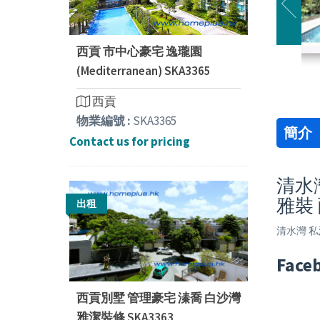
西貢 市中心豪宅 逸瓏園
(Mediterranean) SKA3365
西貢
物業編號 :
SKA3365
簡介
Contact us for pricing
清水灣
雅裝
出租
清水灣 私
Face
西貢別墅 管理豪宅 溱喬 白沙灣
雅潔裝修 SKA3363