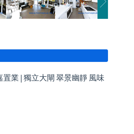
盈嘉置業 | 獨立大閘 翠景幽靜 風味