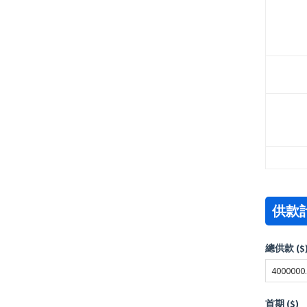
供款
總供款 ($
首期 ($)