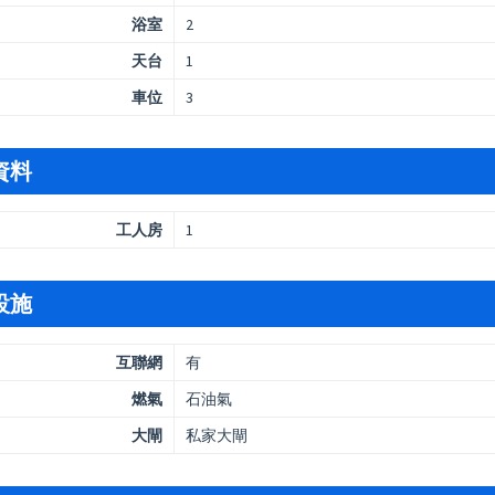
浴室
2
天台
1
車位
3
資料
工人房
1
設施
互聯網
有
燃氣
石油氣
大閘
私家大閘