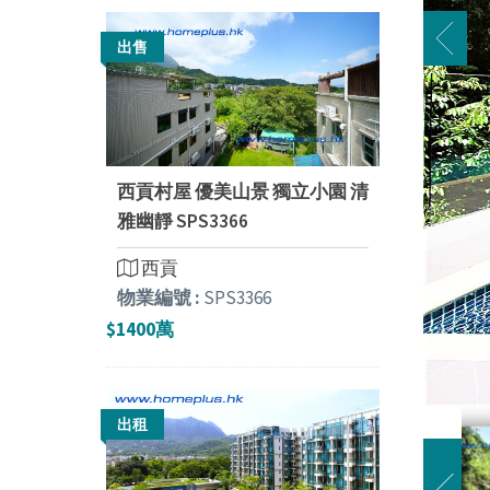
出售
西貢村屋 優美山景 獨立小園 清
雅幽靜 SPS3366
西貢
物業編號 :
SPS3366
$1400萬
出租