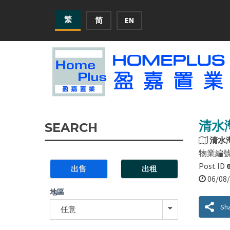
繁
简
EN
清水灣
SEARCH
清水
物業編
Post ID
出售
出租
06/0
地區
Sh
任意