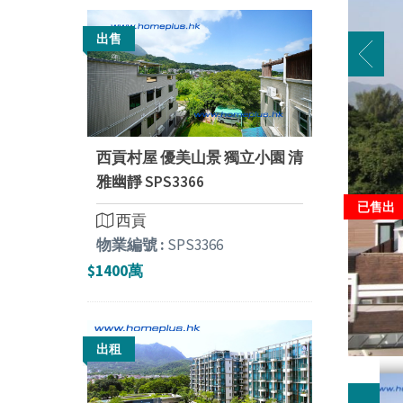
出售
西貢村屋 優美山景 獨立小園 清
雅幽靜 SPS3366
已售出
西貢
物業編號 :
SPS3366
$1400萬
出租