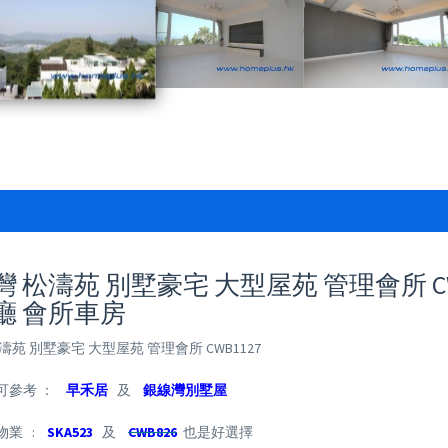
 松濤苑 別墅豪宅 大型屋苑 管理會所 CWB
廳 會所車房
濤苑 別墅豪宅 大型屋苑 管理會所 CWB1127
可參考 ：
早禾居
及
銀線灣別墅屋
物業 :
SKA523
及
CWB826
也是好選擇