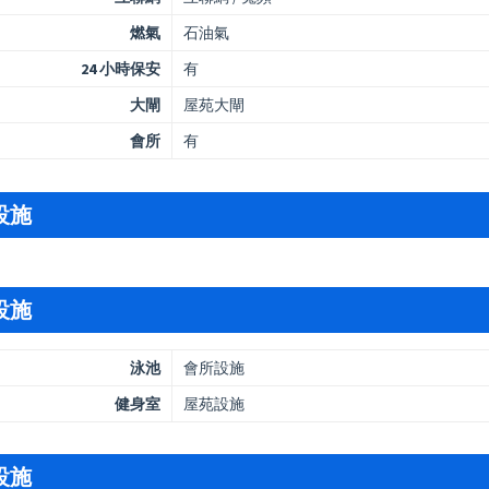
燃氣
石油氣
24 小時保安
有
大閘
屋苑大閘
會所
有
設施
設施
泳池
會所設施
健身室
屋苑設施
設施