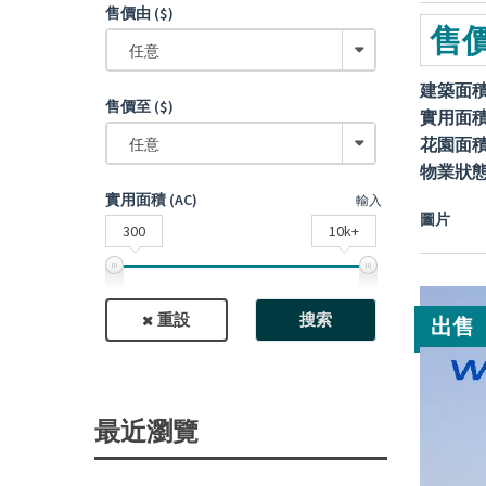
售價由 ($)
售價
任意
建築面
售價至 ($)
實用面
花園面
任意
物業狀
實用面積 (AC)
輸入
圖片
300
10k+
重設
搜索
出售
最近瀏覽