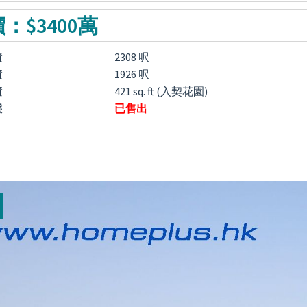
：$3400萬
積
2308 呎
積
1926 呎
積
421 sq. ft (入契花園)
態
已售出