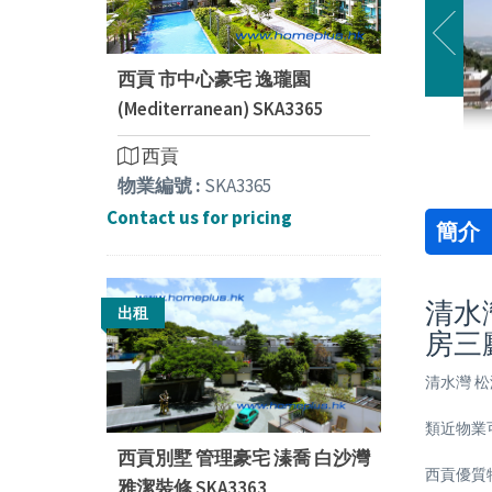
西貢 市中心豪宅 逸瓏園
(Mediterranean) SKA3365
西貢
物業編號 :
SKA3365
Contact us for pricing
簡介
清水灣
出租
房三
清水灣 松
類近物業
西貢別墅 管理豪宅 溱喬 白沙灣
西貢優質
雅潔裝修 SKA3363