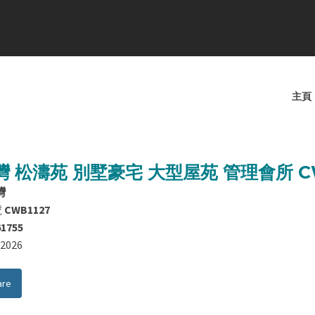
主頁
 松濤苑 別墅豪宅 大型屋苑 管理會所 CW
灣
號
CWB1127
61755
8/2026
are