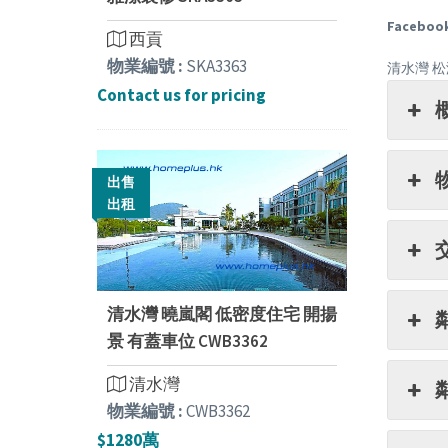
Facebook
西貢
物業編號 :
SKA3363
清水灣 松
Contact us for pricing
出售
出租
清水灣 曉嵐閣 低密度住宅 開揚
景 有蓋車位 CWB3362
清水灣
物業編號 :
CWB3362
$1280萬