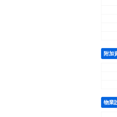
附加
物業