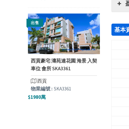
出售
基本
西貢豪宅 濤苑連花園 海景 入契
車位 會所 SKA3361
西貢
物業編號 :
SKA3361
$1980萬