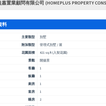
盈嘉置業顧問有限公司 (HOMEPLUS PROPERTY CONSU
資料
主要類型
別墅
附加類型
管理式別墅 / 屋
花園面積
421 sq.ft (入契花園)
景觀
開揚景
客廳
1
飯廳
1
廚房
1
套房
1
睡房
2