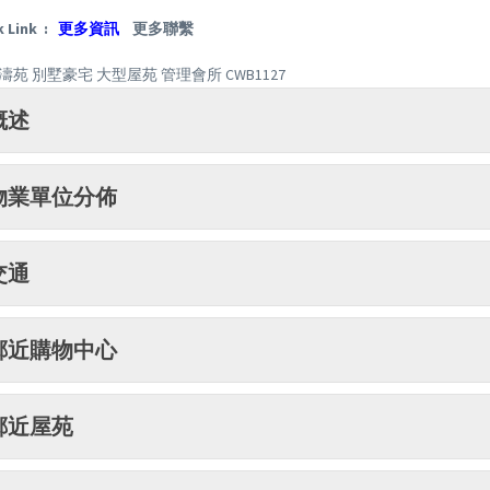
 Link :
更多資訊
更多聯繫
濤苑 別墅豪宅 大型屋苑 管理會所 CWB1127
概述
物業單位分佈
交通
鄰近購物中心
鄰近屋苑