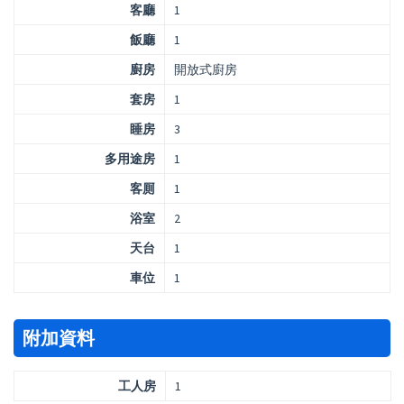
客廳
1
飯廳
1
廚房
開放式廚房
套房
1
睡房
3
多用途房
1
客厠
1
浴室
2
天台
1
車位
1
附加資料
工人房
1