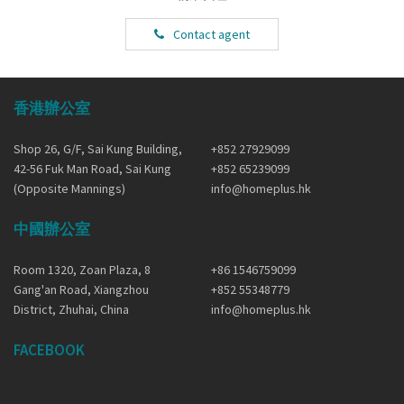
Contact agent
香港辦公室
Shop 26, G/F, Sai Kung Building,
+852 27929099
42-56 Fuk Man Road, Sai Kung
+852 65239099
(Opposite Mannings)
info@homeplus.hk
中國辦公室
Room 1320, Zoan Plaza, 8
+86 1546759099
Gang'an Road, Xiangzhou
+852 55348779
District, Zhuhai, China
info@homeplus.hk
FACEBOOK