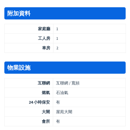
附加資料
家庭廳
1
工人房
1
車房
2
物業設施
互聯網
互聯網 / 寬頻
燃氣
石油氣
24 小時保安
有
大閘
屋苑大閘
會所
有