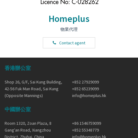
Homeplus
物業代理
Contact agent
香港辦公室
Shop 26, G/F, Sai Kung Building,
+852 27929099
42-56 Fuk Man Road, Sai Kung
+852 65239099
(Opposite Mannings)
info@homeplus.hk
中國辦公室
Room 1320, Zoan Plaza, 8
+86 1546759099
Gang'an Road, Xiangzhou
+852 55348779
District, Zhuhai, China
info@homeplus.hk