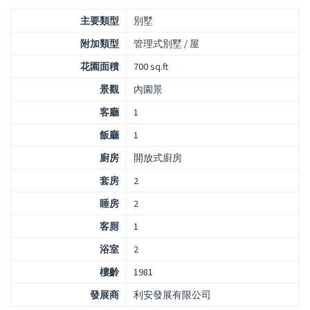
主要類型
別墅
附加類型
管理式別墅 / 屋
花園面積
700 sq.ft
景觀
內園景
客廳
1
飯廳
1
廚房
開放式廚房
套房
2
睡房
2
客厠
1
浴室
2
樓齡
1981
發展商
利安發展有限公司