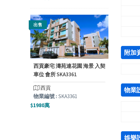
出售
附加
西貢豪宅 濤苑連花園 海景 入契
車位 會所 SKA3361
西貢
物業
物業編號 :
SKA3361
$1980萬
娛樂