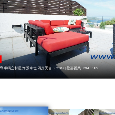
 半獨立村屋 海景車位 四房天台 SPC947 | 盈嘉置業 HOMEPLUS