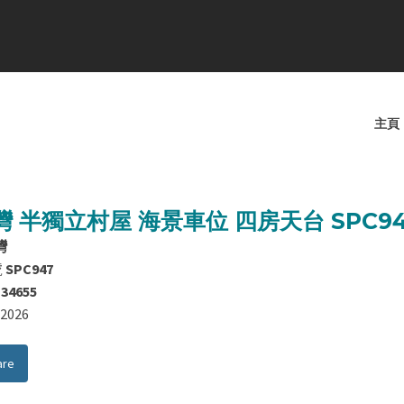
主頁
灣 半獨立村屋 海景車位 四房天台 SPC94
灣
號
SPC947
134655
8/2026
are