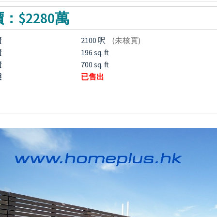
：$2280萬
積
2100 呎
(未核實)
積
196 sq. ft
積
700 sq. ft
態
已售出