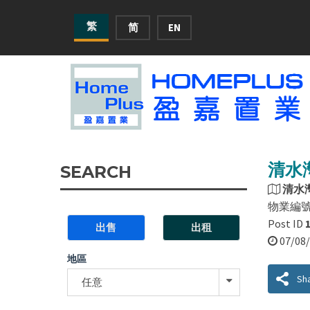
繁
简
EN
清水
SEARCH
清水
物業編
Post ID
出售
出租
07/0
地區
Sh
任意