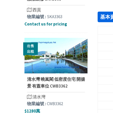
西貢
基本
物業編號 :
SKA3363
Contact us for pricing
出售
出租
清水灣 曉嵐閣 低密度住宅 開揚
景 有蓋車位 CWB3362
清水灣
物業編號 :
CWB3362
$1280萬