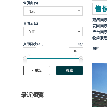
售價由 ($)
售價
任意
建築面
售價至 ($)
花園面
天台面
任意
物業狀
實用面積 (AC)
輸入
圖片
300
10k+
重設
搜索
最近瀏覽