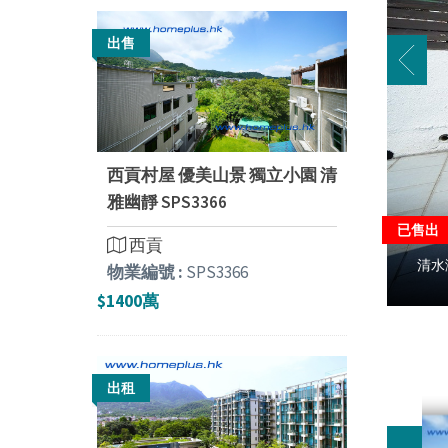
出售
西貢村屋 優美山景 獨立小園 清
雅幽靜 SPS3366
已售出
西貢
清水灣
物業編號 :
SPS3366
$1400萬
出租