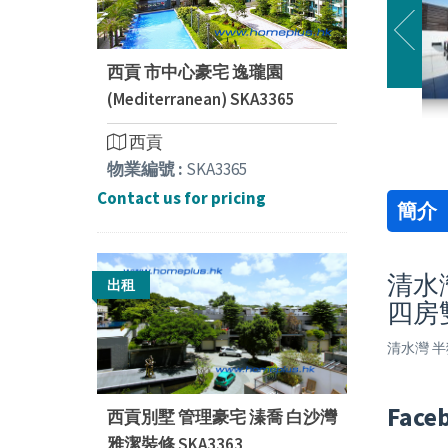
西貢 市中心豪宅 逸瓏園
(Mediterranean) SKA3365
西貢
物業編號 :
SKA3365
Contact us for pricing
簡介
清水灣
出租
四房
清水灣 半
Face
西貢別墅 管理豪宅 溱喬 白沙灣
雅潔裝修 SKA3363