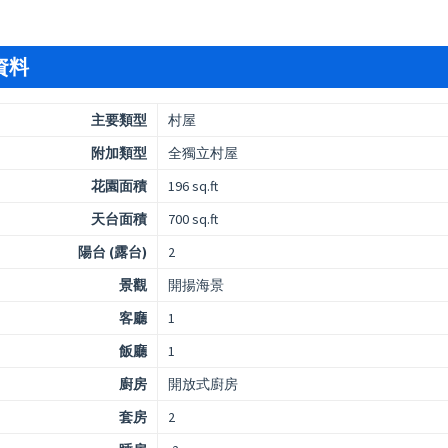
資料
主要類型
村屋
附加類型
全獨立村屋
花園面積
196 sq.ft
天台面積
700 sq.ft
陽台 (露台)
2
景觀
開揚海景
客廳
1
飯廳
1
廚房
開放式廚房
套房
2