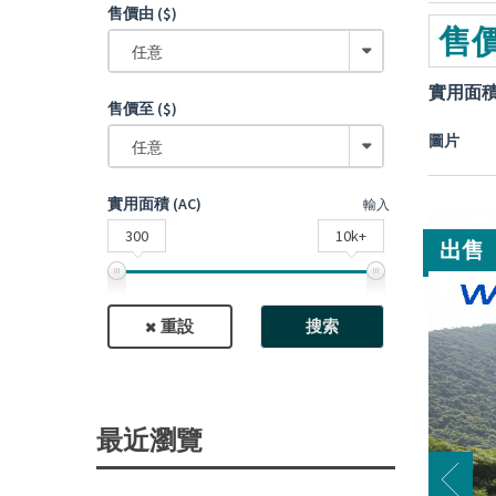
售價由 ($)
售價
任意
實用面
售價至 ($)
圖片
任意
實用面積 (AC)
輸入
300
10k+
出售
重設
搜索
最近瀏覽