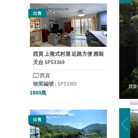
出售
西貢 上複式村屋 近路方便 雅裝
天台 SPS3369
西貢
物業編號 :
SPS3369
西貢 
$880萬
出售