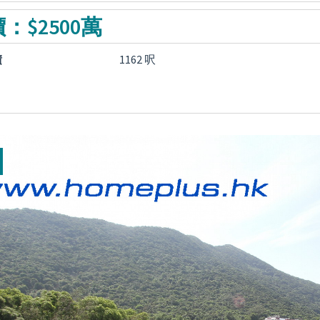
：$2500萬
積
1162 呎