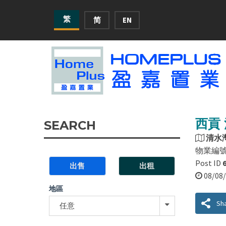
繁
简
EN
西貢 
SEARCH
清水
物業編
Post ID
出售
出租
08/0
地區
Sh
任意