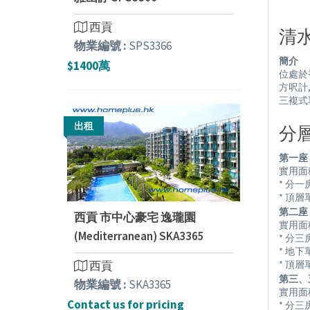
西貢
清水
物業編號 :
SPS3366
簡介
$1400萬
位處於
方呎計, 
三複式單位
出租
分層單
第一座 (
實用面積由 
* 分一
* 頂
第二座 (
西貢 市中心豪宅 逸瓏園
實用面積由 
(Mediterranean) SKA3365
* 分三
* 地
西貢
* 頂
第三、五座
物業編號 :
SKA3365
實用面積由 
Contact us for pricing
* 分三