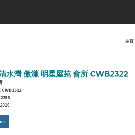
主頁
清水灣 傲瀧 明星屋苑 會所 CWB2322
灣
號
CWB2322
62253
8/2026
are