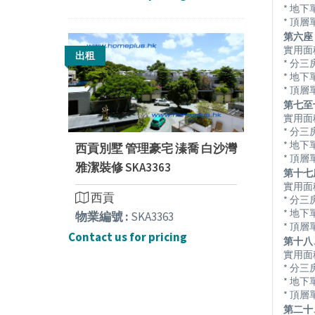
* 地
* 頂
第六座 (
實用面積由 
出租
* 分三
* 地
* 頂
第七至十六
實用面積由 
* 分三
* 地
西貢別墅 管理豪宅 溱喬 白沙灣
* 頂
雅潔裝修 SKA3363
第十七座 
實用面積由 
西貢
* 分三
* 地
物業編號 :
SKA3363
* 頂
Contact us for pricing
第十八、十
實用面積由 
* 分三
* 地
* 頂
第二十、二