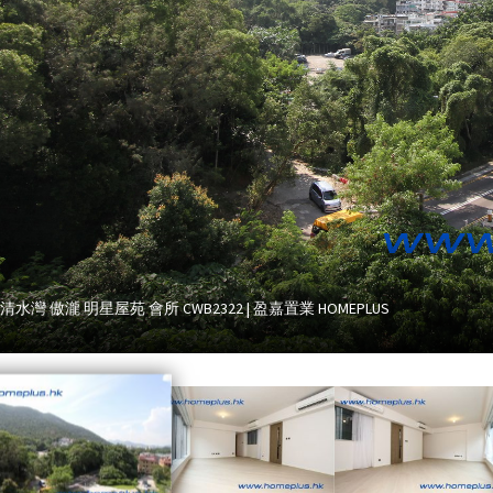
清水灣 傲瀧 明星屋苑 會所 CWB2322 | 盈嘉置業 HOMEPLUS