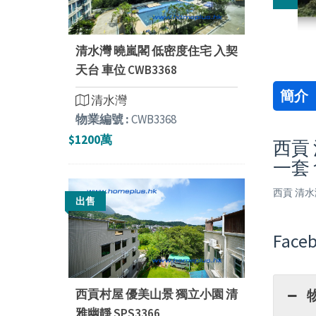
清水灣 曉嵐閣 低密度住宅 入契
天台 車位 CWB3368
簡介
清水灣
物業編號 :
CWB3368
$1200萬
西貢 
一套
西貢 清水灣
出售
Faceb
西貢村屋 優美山景 獨立小園 清
雅幽靜 SPS3366