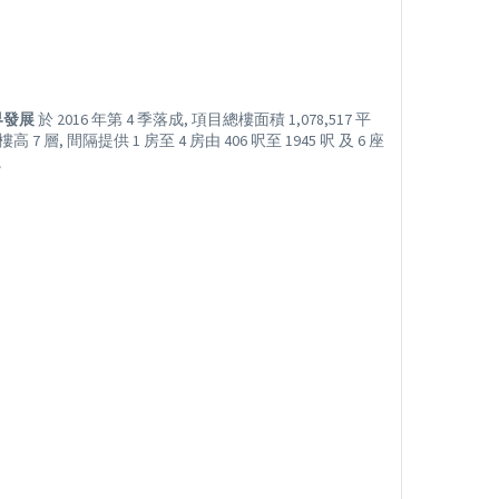
界發展
於 2016 年第 4 季落成, 項目總樓面積 1,078,517 平
 7 層, 間隔提供 1 房至 4 房由 406 呎至 1945 呎 及 6 座
伙。